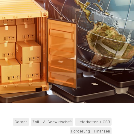
Corona
Zoll + Außenwirtschaft
Lieferketten + CSR
Förderung + Finanzen