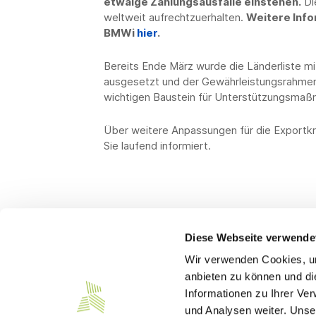
etwaige Zahlungsausfälle einstehen.
Die
weltweit aufrechtzuerhalten.
Weitere Info
BMWi
hier
.
Bereits Ende März wurde die Länderliste m
ausgesetzt und der Gewährleistungsrahmen 
wichtigen Baustein für Unterstützungsmaß
Über weitere Anpassungen für die Exportkre
Sie laufend informiert.
Diese Webseite verwende
Wir verwenden Cookies, um
Kontakt
anbieten zu können und di
Informationen zu Ihrer Ve
Südwesttextil e. V.
und Analysen weiter. Unse
Türlenstraße 6