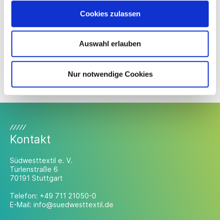
„Cotonea inside“ steht für die Verarbeitung ökologisch-
Cookies zulassen
fairer Cotonea-Stoffe durch namhafte Markenhersteller.
Auswahl erlauben
Mitglied
Nur notwendige Cookies
Gebr. Elmer & Zweifel GmbH & Co. KG
Kontakt
Südwesttextil e. V.
Türlenstraße 6
70191 Stuttgart
Telefon:
+49 711 21050-0
E-Mail:
info@suedwesttextil.de