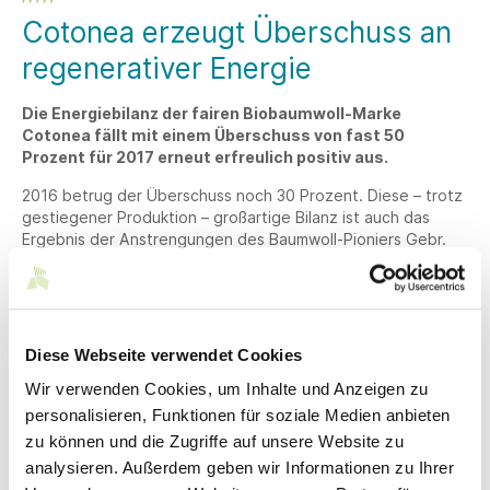
Cotonea erzeugt Überschuss an
regenerativer Energie
Die Energiebilanz der fairen Biobaumwoll-Marke
Cotonea fällt mit einem Überschuss von fast 50
Prozent für 2017 erneut erfreulich positiv aus.
2016 betrug der Überschuss noch 30 Prozent. Diese – trotz
gestiegener Produktion – großartige Bilanz ist auch das
Ergebnis der Anstrengungen des Baumwoll-Pioniers Gebr.
Elmer & Zweifel, an seinen Standorten in Deutschland und
Tschechien Energie effizienter einzusetzen.
Neben dem deutlich gesunkenen Stromverbrauch (um 12
Prozent in den Jahren 2015 bis 2017) produzierten das
Diese Webseite verwendet Cookies
eigene Wasserkraftwerk und die Solaranlage mit 826 MWh
wieder deutlich mehr Strom. Das betrachtet Cotonea-
Wir verwenden Cookies, um Inhalte und Anzeigen zu
Geschäftsführer Roland Stelzer als Glücksfall, denn
personalisieren, Funktionen für soziale Medien anbieten
schließlich sei das Unternehmen diesbezüglich abhängig von
zu können und die Zugriffe auf unsere Website zu
der Natur.
analysieren. Außerdem geben wir Informationen zu Ihrer