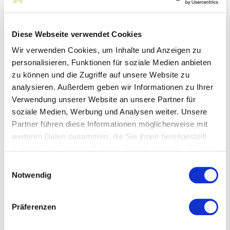
COVID-19-Maßnahmegesetz bis
Ende 2021 verlängert
Diese Webseite verwendet Cookies
Wir verwenden Cookies, um Inhalte und Anzeigen zu
Die gesellschaftsrechtlichen Erleichterungen des
personalisieren, Funktionen für soziale Medien anbieten
COVID-19-Maßnahmegesetzes vom 27. März 2020
wurden bis Ende 2021 verlängert. Virtuelle Haupt- und
zu können und die Zugriffe auf unsere Website zu
Mitgliederversammlungen bleiben somit auch im
analysieren. Außerdem geben wir Informationen zu Ihrer
nächsten Jahr trotz fehlender Ermächtigung in der
Verwendung unserer Website an unsere Partner für
Satzung möglich.
soziale Medien, Werbung und Analysen weiter. Unsere
Die mit dem Gesetz über Maßnahmen im Gesellschafts-,
Partner führen diese Informationen möglicherweise mit
Genossenschafts-, Vereins-, Stiftungs- und
weiteren Daten zusammen, die Sie ihnen bereitgestellt
Wohnungseigentumsrecht zur Bekämpfung der
haben oder die sie im Rahmen Ihrer Nutzung der Dienste
Auswirkungen der COVID-19-Pandemie vom 27. März 2020
gesammelt haben.
Einwilligungsauswahl
(Covid-19-Maßnahmengesetz)
eingeführten
Erleichterungen zur Sicherstellung der Handlungs- und
Notwendig
Beschlussfähigkeit von bestimmten Unternehmen (AG,
KGaA, SE, GmbH) sowie Genossenschaften, Vereinen
und Stiftungen
wurden
bis 31. Dezember 2021
Präferenzen
verlängert.
Damit bleiben insbesondere
virtuelle Haupt-
und Mitgliederversammlungen
auch im nächsten Jahr