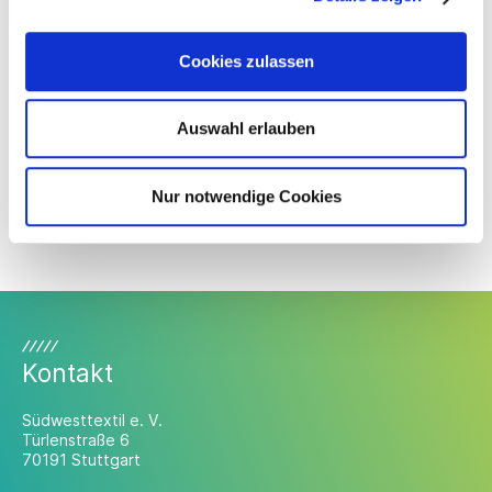
Das Projekt „CyberProtect“ wird gemeinsam vom FZI
Forschungszentrum Informatik, dem Fraunhofer-Institut für
Cookies zulassen
Optronik, Systemtechnik und Bildauswertung IOSB (beide in
Karlsruhe) und dem Fraunhofer-Institut für
Produktionstechnik und Automatisierung IPA in Stuttgart
Auswahl erlauben
durchgeführt. Es läuft bis Oktober 2020.
Nur notwendige Cookies
Ministerium für Wirtschaft, Arbeit und
Wohnungsbau BW
Kontakt
Südwesttextil e. V.
Türlenstraße 6
70191 Stuttgart