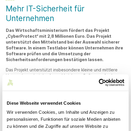
Mehr IT-Sicherheit für
Unternehmen
Das Wirtschaftsministerium fördert das Projekt
„CyberProtect“ mit 2,8 Millionen Euro. Das Projekt
unterstützt den Mittelstand bei der Auswahl sicherer
Software. In einem Testlabor können Unternehmen ihre
Software prüfen und die Umsetzung der
Sicherheitsanforderungen bestätigen lassen.
Das Projekt unterstützt insbesondere kleine und mittlere
Unternehmen bei der Auswahl sicherer Software. Auch
Firmen, die selbst Software entwickeln, erhalten
Hilfestellungen, um die Sicherheit ihrer Produkte und
Dienstleistungen zu verbessern. Die Angebote können in
Karlsruhe und Stuttgart wahrgenommen werden.
Diese Webseite verwendet Cookies
Von Anfang an wird bei dem Projekt eng mit den
Wir verwenden Cookies, um Inhalte und Anzeigen zu
mittelständischen Firmen zusammengearbeitet. So können
personalisieren, Funktionen für soziale Medien anbieten
die Unternehmen in einem Security-Testlabor ihre Software
zu können und die Zugriffe auf unsere Website zu
prüfen und die Umsetzung der Sicherheitsanforderungen