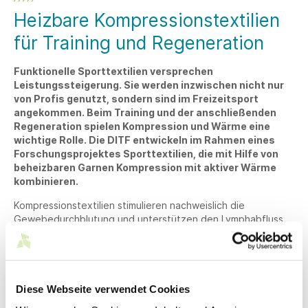
Heizbare Kompressionstextilien
für Training und Regeneration
Funktionelle Sporttextilien versprechen
Leistungssteigerung. Sie werden inzwischen nicht nur
von Profis genutzt, sondern sind im Freizeitsport
angekommen. Beim Training und der anschließenden
Regeneration spielen Kompression und Wärme eine
wichtige Rolle. Die DITF entwickeln im Rahmen eines
Forschungsprojektes Sporttextilien, die mit Hilfe von
beheizbaren Garnen Kompression mit aktiver Wärme
kombinieren.
Kompressionstextilien stimulieren nachweislich die
Gewebedurchblutung und unterstützen den Lymphabfluss.
Dadurch werden die Muskeln effektiver versorgt und
entgiftet. Nach der sportlichen Betätigung bewirkt Wärme
eine schnelle Regeneration von Muskeln, Sehnen und
Faszien. Sie steigert das Wohlbefinden und kann sogar den
Heilungsprozess beschleunigen, wenn beim Training im
Diese Webseite verwendet Cookies
Muskel feine Risse oder Entzündungen entstanden sind.