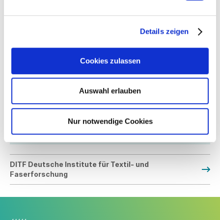
im Rahmen des Zentralen Innovationsprogrammes
Mittelstand (ZIM) gefördert. Projektpartner sind warmX aus
Apolda und das Ingenieurbüro Günter aus Esslingen.
Details zeigen
Ansprechpartner für das Projekt ist Dipl.-Ing. Oswald
Rieder, Leiter Technologiezentrum Maschentechnik.
Cookies zulassen
Seine Kontaktdaten finden Sie
hier
.
Mehr zum Thema
Auswahl erlauben
Nur notwendige Cookies
DITF – Deutsche Institute für Textil- und
Faserforschung Denkendorf
DITF Deutsche Institute für Textil- und
Faserforschung