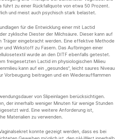
ka führt zu einer Rückfallquote von etwa 50 Prozent.
lich und meist auch psychisch stark belastet.
ndlagen für die Entwicklung einer mit Lactid
 der zyklische Diester der Milchsäure. Dieser kann auf
en Träger eingebracht werden. Eine effektive Methode
r und Wirkstoff zu Fasern. Das Aufbringen einer
llulosetextil wurde an den DITF ebenfalls getestet.
em freigesetzten Lactid im physiologischen Milieu
nmilieu kann auf ein „gesundes“, leicht saures Niveau
ur Vorbeugung beitragen und ein Wiederaufflammen
nwendungsdauer von Slipeinlagen berücksichtigen.
n, der innerhalb weniger Minuten für wenige Stunden
gesetzt wird. Eine weitere Anforderung ist,
he Materialien zu verwenden.
Vaginalsekret konnte gezeigt werden, dass es bei
ichteten Geweben möglich ist, den pH-Wert innerhalb