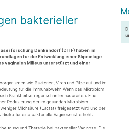
M
gen bakterieller
D
u
d Faserforschung Denkendorf (DITF) haben im
undlagen für die Entwicklung einer Slipeinlage
s vaginalen Milieus unterstützt und einer
oorganismen wie Bakterien, Viren und Pilze auf und im
 Bedeutung für die Immunabwehr. Wenn das Mikrobiom
ich Krankheitserreger schneller ausbreiten. Eine
einer Reduzierung der im gesunden Mikrobiom
weniger Milchsäure (Lactat) freigesetzt wird und der
 Risiko für eine bakterielle Vaginose ist erhöht.
orbeugung und Therapie bei bakterieller Vaginose. Die