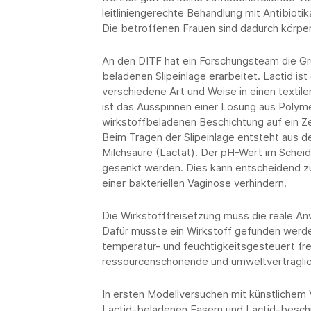
leitliniengerechte Behandlung mit Antibioti
Die betroffenen Frauen sind dadurch körper
An den DITF hat ein Forschungsteam die Gru
beladenen Slipeinlage erarbeitet. Lactid ist
verschiedene Art und Weise in einen textil
ist das Ausspinnen einer Lösung aus Polyme
wirkstoffbeladenen Beschichtung auf ein Ze
Beim Tragen der Slipeinlage entsteht aus d
Milchsäure (Lactat). Der pH-Wert im Scheide
gesenkt werden. Dies kann entscheidend z
einer bakteriellen Vaginose verhindern.
Die Wirkstofffreisetzung muss die reale A
Dafür musste ein Wirkstoff gefunden werde
temperatur- und feuchtigkeitsgesteuert frei
ressourcenschonende und umweltverträglic
In ersten Modellversuchen mit künstlichem 
Lactid-beladenen Fasern und Lactid-besch