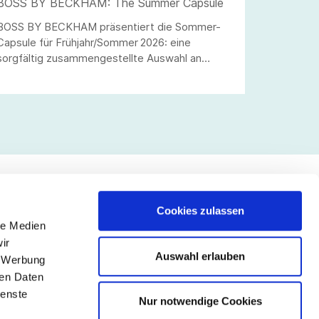
BOSS BY BECKHAM: The Summer Capsule
BOSS BY BECKHAM präsentiert die Sommer-
Capsule für Frühjahr/Sommer 2026: eine
sorgfältig zusammengestellte Auswahl an
Smart-Casual-Pieces für die warme Jahreszeit.
Cookies zulassen
le Medien
lgen Sie uns
ir
Auswahl erlauben
, Werbung
ren Daten
ienste
Nur notwendige Cookies