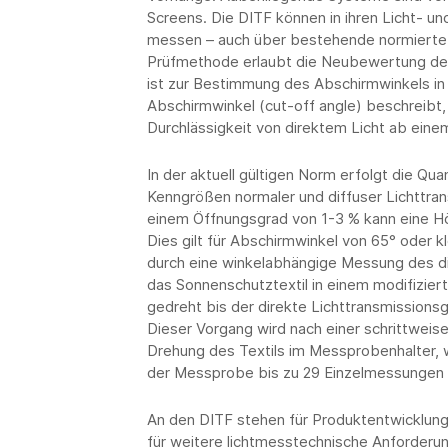
Screens. Die DITF können in ihren Licht- un
messen – auch über bestehende normierte P
Prüfmethode erlaubt die Neubewertung de
ist zur Bestimmung des Abschirmwinkels i
Abschirmwinkel (cut-off angle) beschreibt
Durchlässigkeit von direktem Licht ab eine
In der aktuell gültigen Norm erfolgt die Qu
Kenngrößen normaler und diffuser Lichttra
einem Öffnungsgrad von 1-3 % kann eine Hö
Dies gilt für Abschirmwinkel von 65° oder 
durch eine winkelabhängige Messung des di
das Sonnenschutztextil in einem modifizie
gedreht bis der direkte Lichttransmissionsg
Dieser Vorgang wird nach einer schrittweis
Drehung des Textils im Messprobenhalter, 
der Messprobe bis zu 29 Einzelmessungen 
An den DITF stehen für Produktentwicklung
für weitere lichtmesstechnische Anforderun