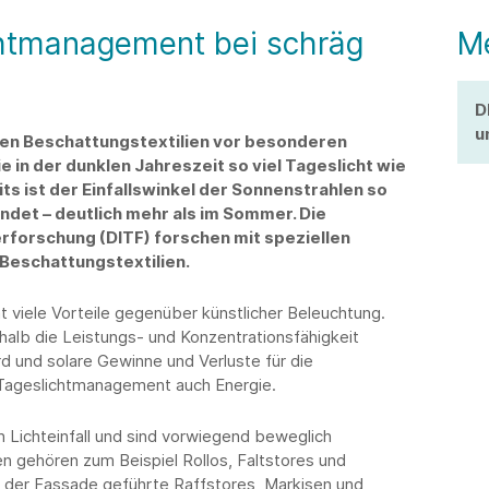
ichtmanagement bei schräg
M
D
u
ehen Beschattungstextilien vor besonderen
e in der dunklen Jahreszeit so viel Tageslicht wie
ts ist der Einfallswinkel der Sonnenstrahlen so
endet – deutlich mehr als im Sommer. Die
erforschung (DITF) forschen mit speziellen
Beschattungstextilien.
t viele Vorteile gegenüber künstlicher Beleuchtung.
alb die Leistungs- und Konzentrationsfähigkeit
rd und solare Gewinne und Verluste für die
 Tageslichtmanagement auch Energie.
 Lichteinfall und sind vorwiegend beweglich
n gehören zum Beispiel Rollos, Faltstores und
 der Fassade geführte Raffstores, Markisen und