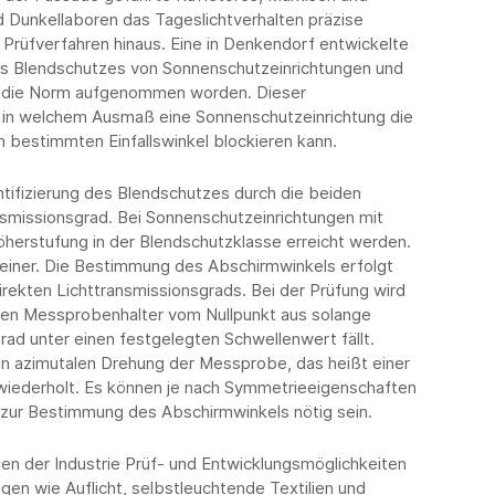
d Dunkellaboren das Tageslichtverhalten präzise
rüfverfahren hinaus. Eine in Denkendorf entwickelte
s Blendschutzes von Sonnenschutzeinrichtungen und
n die Norm aufgenommen worden. Dieser
, in welchem Ausmaß eine Sonnenschutzeinrichtung die
m bestimmten Einfallswinkel blockieren kann.
antifizierung des Blendschutzes durch die beiden
nsmissionsgrad. Bei Sonnenschutzeinrichtungen mit
herstufung in der Blendschutzklasse erreicht werden.
kleiner. Die Bestimmung des Abschirmwinkels erfolgt
rekten Lichttransmissionsgrads. Bei der Prüfung wird
rten Messprobenhalter vom Nullpunkt aus solange
rad unter einen festgelegten Schwellenwert fällt.
en azimutalen Drehung der Messprobe, das heißt einer
wiederholt. Es können je nach Symmetrieeigenschaften
zur Bestimmung des Abschirmwinkels nötig sein.
en der Industrie Prüf- und Entwicklungsmöglichkeiten
gen wie Auflicht, selbstleuchtende Textilien und