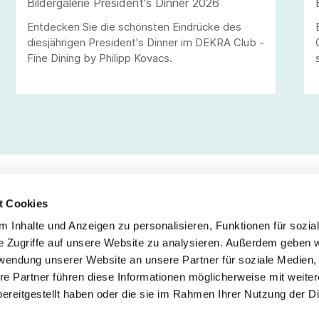
Bildergalerie President's Dinner 2026
Entdecken Sie die schönsten Eindrücke des
diesjährigen President's Dinner im DEKRA Club -
Fine Dining by Philipp Kovacs.
t Cookies
 Inhalte und Anzeigen zu personalisieren, Funktionen für sozia
Service
Fo
e Zugriffe auf unsere Website zu analysieren. Außerdem geben w
rwendung unserer Website an unsere Partner für soziale Medien
Impressum
re Partner führen diese Informationen möglicherweise mit weite
Datenschutz
ereitgestellt haben oder die sie im Rahmen Ihrer Nutzung der D
Teilnahmebedingungen