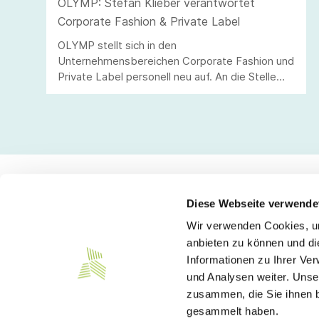
OLYMP: Stefan Klieber verantwortet
Corporate Fashion & Private Label
OLYMP stellt sich in den
Unternehmensbereichen Corporate Fashion und
Private Label personell neu auf. An die Stelle
von Andreas Telahr rückt der Vertriebsprofi
Stefan Klieber, der künftig die
Geschäftseinheiten Corporate Fashion und
Private Label bei der Modemarke verantworten
wird.
Diese Webseite verwende
Wir verwenden Cookies, um
Kontakt
anbieten zu können und di
Informationen zu Ihrer Ve
Südwesttextil e. V.
und Analysen weiter. Unse
Türlenstraße 6
zusammen, die Sie ihnen b
70191 Stuttgart
gesammelt haben.