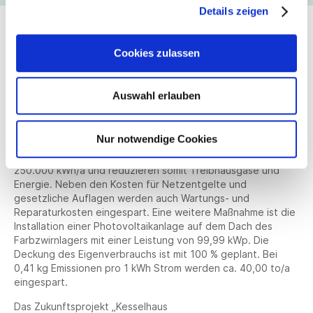
Details zeigen
Nachhaltigkeitsprojekte bei A&E
Cookies zulassen
Gütermann
Bei A&E Gütermann wurden bereits konkrete Maßnahmen
Auswahl erlauben
eingeleitet. Die bestehende Kompressorstation wird
modernisiert und auf ein neues 6,5 bar-System umgestellt.
Die neuen Kompressoren und Kältetrockner benötigen nur
Nur notwendige Cookies
noch ca. 50% der Energie im Vergleich zur alten Anlage
Dadurch erzielen wir eine Verbrauchseinsparung von ca.
250.000 kWh/a und reduzieren somit Treibhausgase und
Energie. Neben den Kosten für Netzentgelte und
gesetzliche Auflagen werden auch Wartungs- und
Reparaturkosten eingespart. Eine weitere Maßnahme ist die
Installation einer Photovoltaikanlage auf dem Dach des
Farbzwirnlagers mit einer Leistung von 99,99 kWp. Die
Deckung des Eigenverbrauchs ist mit 100 % geplant. Bei
0,41 kg Emissionen pro 1 kWh Strom werden ca. 40,00 to/a
eingespart.
Das Zukunftsprojekt „Kesselhaus