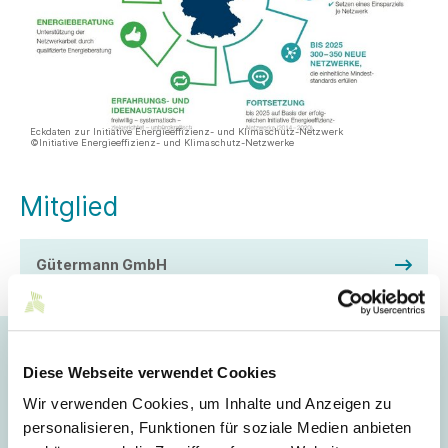
Eckdaten zur Initiative Energieeffizienz- und Klimaschutz-Netzwerk
©Initiative Energieeffizienz- und Klimaschutz-Netzwerke
Mitglied
Gütermann GmbH
Mehrwert für Unternehmen
Diese Webseite verwendet Cookies
Energieeffizienz- und Klimaschutz-Netzwerke bestehen im
Wir verwenden Cookies, um Inhalte und Anzeigen zu
Durchschnitt aus acht bis 15 Unternehmen, die sich für zwei
personalisieren, Funktionen für soziale Medien anbieten
bis drei Jahre zusammenschließen und sich gemeinsame