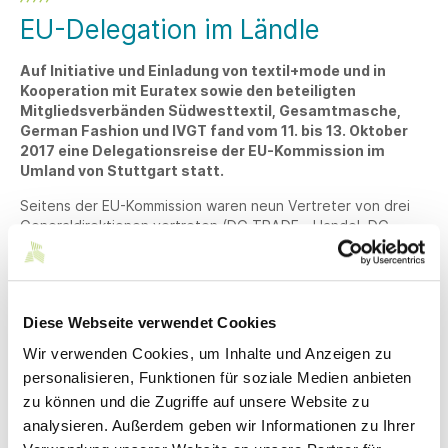
EU-Delegation im Ländle
Auf Initiative und Einladung von textil+mode und in
Kooperation mit Euratex sowie den beteiligten
Mitgliedsverbänden Südwesttextil, Gesamtmasche,
German Fashion und IVGT fand vom 11. bis 13. Oktober
2017 eine Delegationsreise der EU-Kommission im
Umland von Stuttgart statt.
Seitens der EU-Kommission waren neun Vertreter von drei
Generaldirektionen vertreten (DG TRADE - Handel, DG
GROW - Industrie, DG TAXUD - Steuern und Zölle). Es gab
Unternehmensgespräche an vier Standorten. Insgesamt kam
die EU-Kommission mit neun Unternehmen der deutschen
Textil- und Bekleidungsindustrie in direkten Kontakt. Von
Diese Webseite verwendet Cookies
Seiten Südwesttextils waren die Unternehmen Hugo Boss,
Paul H. Kübler und Gertex beteiligt.
Wir verwenden Cookies, um Inhalte und Anzeigen zu
personalisieren, Funktionen für soziale Medien anbieten
Mit dem Projekt wurden mehrere Zielsetzungen verfolgt:
zu können und die Zugriffe auf unsere Website zu
Vermittlung und Diskussion industrieübergreifender
analysieren. Außerdem geben wir Informationen zu Ihrer
Anliegen ebenso wie spezifischer Problemstellungen in