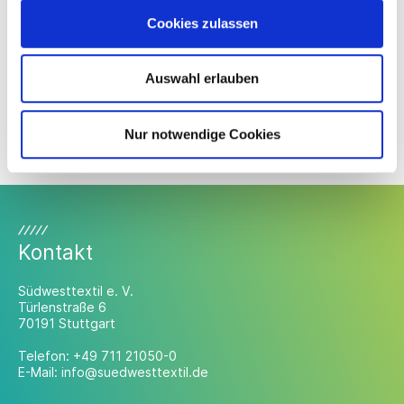
Cookies zulassen
HUGO BOSS AG
Auswahl erlauben
Paul H. Kübler Bekleidungswerk GmbH & Co. KG
zwissTEX Germany GmbH
Nur notwendige Cookies
Kontakt
Südwesttextil e. V.
Türlenstraße 6
70191 Stuttgart
Telefon:
+49 711 21050-0
E-Mail:
info@suedwesttextil.de