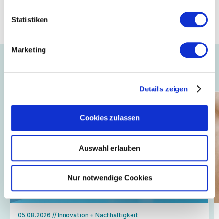
Hier geht es zur Umfrage
Statistiken
Mehr Informationen zum Projekt
Marketing
Auch interessant ...
Details zeigen
Cookies zulassen
Auswahl erlauben
Nur notwendige Cookies
05.08.2026
// Innovation + Nachhaltigkeit