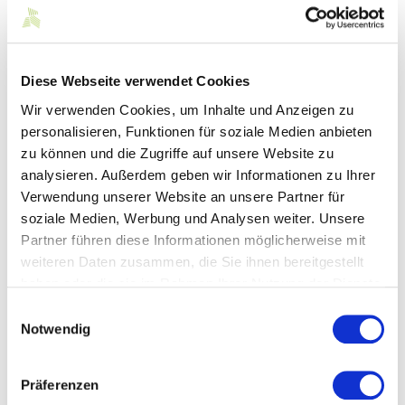
innerhalb des DACH Raums entlang der gesamten
Wertschöpfungskette.
Das Ausfüllen des Fragebogens dauert rund 20 Minuten und
Diese Webseite verwendet Cookies
es besteht die Möglichkeit, die Umfrage jederzeit zu
unterbrechen und zu einem späteren Zeitpunkt
Wir verwenden Cookies, um Inhalte und Anzeigen zu
fortzusetzen. (Bitte beachten Sie, dass Sie die Umfrage in
personalisieren, Funktionen für soziale Medien anbieten
diesem Fall vom gleichen Gerät fortsetzen müssen.)
zu können und die Zugriffe auf unsere Website zu
Ihre Angaben werden vertraulich behandelt, für die Analyse
analysieren. Außerdem geben wir Informationen zu Ihrer
anonymisiert und in zusammengefasster Form ausgewertet.
Verwendung unserer Website an unsere Partner für
Falls gewünscht, bekommen Sie die Ergebnisse der
soziale Medien, Werbung und Analysen weiter. Unsere
Befragung gerne zugeschickt. Sie haben dazu am Ende der
Partner führen diese Informationen möglicherweise mit
Befragung die Möglichkeit, Ihre Kontaktdaten anzugeben.
weiteren Daten zusammen, die Sie ihnen bereitgestellt
haben oder die sie im Rahmen Ihrer Nutzung der Dienste
Weitere Informationen zum Projekt finden Sie
hier.
gesammelt haben.
Einwilligungsauswahl
Notwendig
Mehr Informationen
Präferenzen