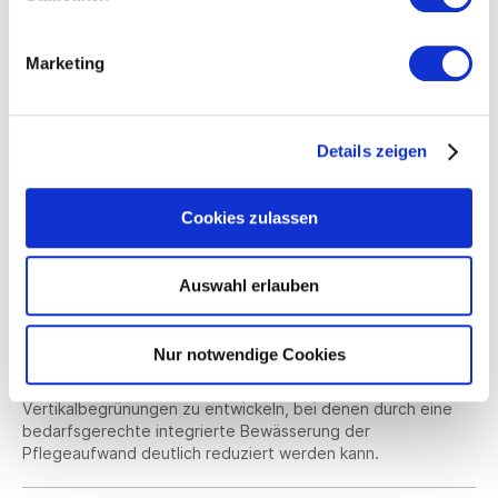
In dicht bebauten Innenstädten können vertikale
Begrünungssysteme für gute Luft sorgen und Lebensraum
Marketing
für Insekten bieten. Am ForschungsKUBUS werden
sogenannte „Living Walls“ entwickelt, auf denen Pflanzen in
der Vertikalen kultiviert werden. Sie erhöhen nicht nur die
Lebensqualität, sondern können durch ihr
Details zeigen
Wasserrückhaltevermögen auch im urbanen
Wassermanagement genutzt werden. Neben der
Entwicklung von Living Walls werden im ForschungsKUBUS
Cookies zulassen
auch Module für Mooswände erforscht, die zum Beispiel als
Feinstaubsenke eingesetzt werden können. Damit die
Systeme auch an bestehenden Gebäuden eingesetzt und
Auswahl erlauben
montiert werden können, werden in Denkendorf textile
Leichtbaulösungen entwickelt. Integrierte textile Sensoren
erfassen für das Pflanzenwachstum wichtige Parameter und
Nur notwendige Cookies
bilden so die Grundlage für eine Integration in die
Gebäudeautomatisierung. Ziel ist es, autonome
Vertikalbegrünungen zu entwickeln, bei denen durch eine
bedarfsgerechte integrierte Bewässerung der
Pflegeaufwand deutlich reduziert werden kann.