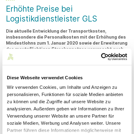
Erhöhte Preise bei
Logistikdienstleister GLS
Die aktuelle Entwicklung der Transportkosten,
insbesondere die Personalkosten mit der Erhöhung des
Mindestlohns zum 1. Januar 2020 sowie der Erweiterung
des mautpflichtigen Streckennetzes verursacht auch
für die Logistikunternehmen Kostensteigerungen, die
eine Preisanpassung im neuen Jahr erforderlich
machen.
Unser Logistikdienstleister wird ab dem
1. Januar 2020
eine
Diese Webseite verwendet Cookies
Konditionenanpassung vornehmen.
Wir verwenden Cookies, um Inhalte und Anzeigen zu
Zur Verfügung stehende Kapazitäten werden durch die
personalisieren, Funktionen für soziale Medien anbieten
gute wirtschaftliche Entwicklung der Branche zunehmend
zu können und die Zugriffe auf unsere Website zu
knapper und teurer. Besonders Personal, vor allem Fahrer,
analysieren. Außerdem geben wir Informationen zu Ihrer
sind eine kritische Ressource, und auch die
Verwendung unserer Website an unsere Partner für
Verkehrssituation mit immer mehr Staukilometern wird
soziale Medien, Werbung und Analysen weiter. Unsere
zunehmend schwieriger. Um den aktuellen und kommenden
Herausforderungen in optimaler Weise zu begegnen, hat
Partner führen diese Informationen möglicherweise mit