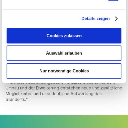
Wirtschaft entsprechend qualifizierte Fachkräfte. Sie danke
daher Südwestmetall und dem Bildungswerk der Baden-
Württembergischen Wirtschaft, deren stetiger Einsatz bei
Details zeigen
den Themen „Wirtschaft und Schule“ über
„Berufsvorbereitung und Ausbildung“ bis hin zu
„Organisationsentwicklung“ und „Personaldienstleistungen“
Cookies zulassen
auch diese Zukunftsfragen in den Blick nehme.
Der Vorsitzende des Bildungswerks der Baden-
Auswahl erlauben
Württembergischen Wirtschaft, Karl Schäuble, pries das
Bildungszentrum Steinheim als „Mutterhaus“ des
Bildungswerks. „Als Standort für Seminare, Lehrgänge,
Nur notwendige Cookies
Workshops, Fachtagungen und Veranstaltungen ist das Haus
bis zum heutigen Tag von zentraler Bedeutung für die
Aktivitäten des Bildungswerks“, erklärte er: „Und mit dem
Umbau und der Erweiterung entstehen neue und zusätzliche
Möglichkeiten und eine deutliche Aufwertung des
Standorts.“