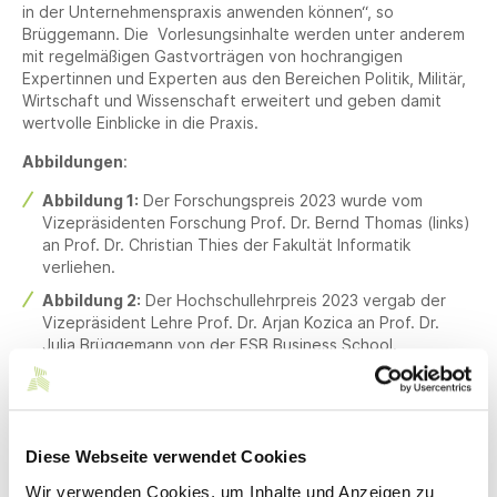
in der Unternehmenspraxis anwenden können“, so
Brüggemann. Die Vorlesungsinhalte werden unter anderem
mit regelmäßigen Gastvorträgen von hochrangigen
Expertinnen und Experten aus den Bereichen Politik, Militär,
Wirtschaft und Wissenschaft erweitert und geben damit
wertvolle Einblicke in die Praxis.
Abbildungen
:
Abbildung 1:
Der Forschungspreis 2023 wurde vom
Vizepräsidenten Forschung Prof. Dr. Bernd Thomas (links)
an Prof. Dr. Christian Thies der Fakultät Informatik
verliehen.
Abbildung 2:
Der Hochschullehrpreis 2023 vergab der
Vizepräsident Lehre Prof. Dr. Arjan Kozica an Prof. Dr.
Julia Brüggemann von der ESB Business School.
Abbildung 3:
Den ersten Lehrpreis Nachhaltigkeit und
Diversität erhielt Prof. Dr. Gabriela Tullius von der Fakultät
Informatik.
Diese Webseite verwendet Cookies
Mehr zum Thema
Wir verwenden Cookies, um Inhalte und Anzeigen zu