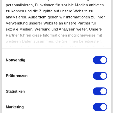
personalisieren, Funktionen für soziale Medien anbieten
zu können und die Zugriffe auf unsere Website zu
Hochschule Reutlingen
analysieren. Außerdem geben wir Informationen zu Ihrer
Verwendung unserer Website an unsere Partner für
soziale Medien, Werbung und Analysen weiter. Unsere
Partner führen diese Informationen möglicherweise mit
weiteren Daten zusammen, die Sie ihnen bereitgestellt
haben oder die sie im Rahmen Ihrer Nutzung der Dienste
gesammelt haben.
Einwilligungsauswahl
Notwendig
Präferenzen
©Hochschule Reutlingen
Statistiken
Neben dem Forschungs- und Lehrpreis wurde zum ersten
Mal der mit 2.000 Euro dotierte Lehrpreis für Nachhaltigkeit
Marketing
und Diversität vergeben. Hierbei handelt es sich um