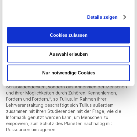
wichtige Querschnittsthemen in Wirtschaft und
Gesellschaft. Die Hochschule Reutlingen möchte daher die
Kompetenzen der Studierenden für eine nachhaltige
Details zeigen
Entwicklung und für den Umgang mit Diversität stärken.
Für ihre Lehrveranstaltung „Interaktive Systeme'“ wurde
Cookies zulassen
Prof. Dr. Gabriela Tullius von der Fakultät Informatik mit dem
Lehrpreis für Nachhaltigkeit und Diversität ausgezeichnet. In
der Lehrveranstaltung werden u.a. Konzepte für interaktive
Auswahl erlauben
Projekte unter Berücksichtigung einer barrierefreien
Interaktion entwickelt. Die Professorin lud in ihrem Seminar
Gastdozierende ein, um das Bewusstsein der Studierenden
Nur notwendige Cookies
für ein Leben mit Körperbehinderungen zu stärken.
„Diversität hat viel mit Respekt zu tun, kein
Schubladendenken, sondern das Annehmen der Menschen
und ihrer Möglichkeiten durch Zuhören, Kennenlernen,
Fordern und Fördern.“, so Tullius. Im Rahmen ihrer
Lehrveranstaltung beschäftigt sich Tullius außerdem
zusammen mit ihren Studierenden mit der Frage, wie die
Informatik genutzt werden kann, um Menschen zu
empowern, zum Schutz des Planeten nachhaltig mit
Ressourcen umzugehen.