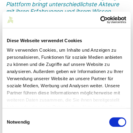
Plattform bringt unterschiedlichste Akteure
mit ihren Erfahrungen und ihrem Wissen
zusammen. Im Netzwerk können mit großer
Dynamik neue Ideen, Projekte oder auch
Produkte als intelligente Antwort auf künftige
Anforderungen generiert werden. Denn eines
Diese Webseite verwendet Cookies
ist klar - Künstliche Intelligenz ist DIE
Wir verwenden Cookies, um Inhalte und Anzeigen zu
Schlüsseltechnologie der Zukunft“
personalisieren, Funktionen für soziale Medien anbieten
zu können und die Zugriffe auf unsere Website zu
Der Innovationspark für Künstliche Intelligenz (IPAI) in
Heilbronn (www.ip.ai) versteht sich als Innovationsplattform
analysieren. Außerdem geben wir Informationen zu Ihrer
für angewandte KI und deutsches Leuchtturmprojekt mit
Verwendung unserer Website an unsere Partner für
internationaler Strahlkraft. Das Zentrum soll die gesamte
soziale Medien, Werbung und Analysen weiter. Unsere
Wertschöpfungskette der KI, von der Qualifizierung von
Partner führen diese Informationen möglicherweise mit
Fachkräften bis zur Anwendung ethisch
weiteren Daten zusammen, die Sie ihnen bereitgestellt
verantwortungsbewusster KI, abbilden. Das Ziel ist es, durch
das KI-Ökosystem Unternehmen, Start-ups,
haben oder die sie im Rahmen Ihrer Nutzung der Dienste
Forschungseinrichtungen, Wissenschaftler und öffentliche
gesammelt haben.
Einwilligungsauswahl
Einrichtungen zusammenzubringen und die digitale
Notwendig
Unabhängigkeit und Wettbewerbsfähigkeit Deutschlands in
einer zukünftigen Schlüsseltechnologie zu sichern.