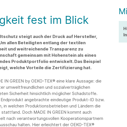
Mi
gkeit fest im Blick
H
I
tschutz steigt auch der Druck auf Hersteller,
Um allen Beteiligten entlang der textilen
eit und weitreichende Transparenz zu
nschaft gemeinsam mit Hohenstein als eines
des Produktportfolio entwickelt. Das Beispiel
t, welche Vorteile die Zertifizierung hat.
ADE IN GREEN by OEKO-TEX® eine klare Aussage: die
er umweltfreundlichen und sozialverträglichen
ten Sicherheit hinsichtlich möglicher Schadstoffe.
m Endprodukt angebrachte eindeutige Produkt-ID bzw.
, in welchen Produktionsbetrieben und Ländern die
els stattfand. Doch MADE IN GREEN kommt auch
elt nach verantwortungsvollen Kooperationspartnern
 Ausschau halten. Hier erleichtert der OEKO-TEX®