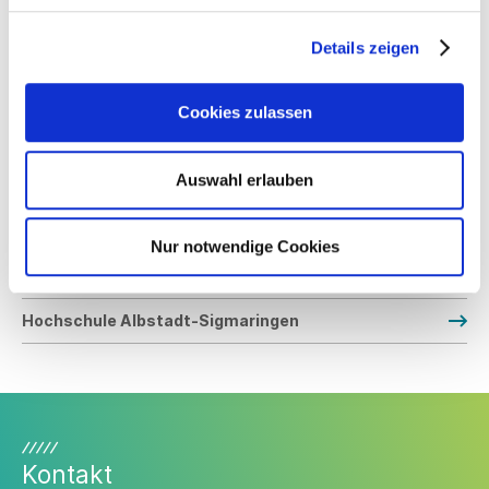
„Ich bedanke mich bei den Studierenden für die tolle
Zusammenarbeit und die sehr gute Leistung“, sagt Ralf
Details zeigen
Jetter, bei Audi Entwicklungsleiter im Bereich Cabrio,
Sonderfahrzeug und Verdeck. „Dadurch sind wir in der
glücklichen Lage, gemeinsam mit der Hochschule weiterhin
Cookies zulassen
für Lamborghini Verdecke entwickeln zu dürfen.“ Eine
Studentin der Hochschule schreibt ab Herbst eine
entsprechende Bachelorarbeit bei dem deutschen
Auswahl erlauben
Automobilhersteller. Darin wird es vor allem um weitere
Untersuchungen zum Vorprototypen sowie gegebenenfalls
Verbesserungen am Verdeck gehen. Weitere gemeinsame
Nur notwendige Cookies
Projekte mit Audi und Lamborghini sind in Planung.
Hochschule Albstadt-Sigmaringen
Kontakt