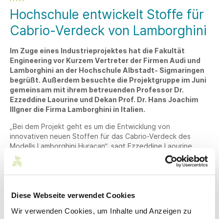
Hochschule entwickelt Stoffe für
Cabrio-Verdeck von Lamborghini
Im Zuge eines Industrieprojektes hat die Fakultät
Engineering vor Kurzem Vertreter der Firmen Audi und
Lamborghini an der Hochschule Albstadt- Sigmaringen
begrüßt. Außerdem besuchte die Projektgruppe im Juni
gemeinsam mit ihrem betreuenden Professor Dr.
Ezzeddine Laourine und Dekan Prof. Dr. Hans Joachim
Illgner die Firma Lamborghini in Italien.
„Bei dem Projekt geht es um die Entwicklung von
innovativen neuen Stoffen für das Cabrio-Verdeck des
Modells Lamborghini Huracan“, sagt Ezzeddine Laourine.
Unter seiner Leitung erarbeiteten die Studierenden Pia
Reisenauer, Linda Zondler, Maria Katherina Metikidou,
Jennifer Egler und Henrik Schütte verschiedene innovative
Konzepte.
Diese Webseite verwendet Cookies
Vor allem der dann folgende Besuch bei Lamborghini war für
Wir verwenden Cookies, um Inhalte und Anzeigen zu
alle Beteiligten ein besonderes Erlebnis. Nach einer Führung