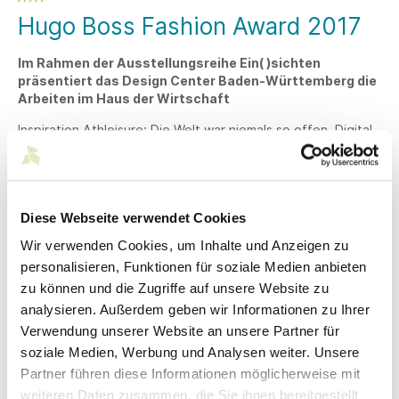
Hugo Boss Fashion Award 2017
Im Rahmen der Ausstellungsreihe Ein( )sichten
präsentiert das Design Center Baden-Württemberg die
Arbeiten im Haus der Wirtschaft
Inspiration Athleisure: Die Welt war niemals so offen. Digital
und physisch zugleich – in einem Zustand konstanter
Bewegung. Von Ort zu Ort, von heiß zu kalt, von hell zu
dunkel. Mode und Designs sind motiviert von
Veränderungen und geprägt von Vielfältigkeit,
Diese Webseite verwendet Cookies
Vielschichtigkeit und Flexibilität: Ideen- Fragmente fügen
sich neu zusammen. Business und Lifestyle verbinden sich in
Wir verwenden Cookies, um Inhalte und Anzeigen zu
der Mode. Sportliche und klassische Elemente werden
personalisieren, Funktionen für soziale Medien anbieten
innovativ interpretiert, kombiniert und verarbeitet. Looks
zu können und die Zugriffe auf unsere Website zu
sind modern, multifunktional und von höchstem Komfort.
analysieren. Außerdem geben wir Informationen zu Ihrer
21 junge Kreative des Abschlussjahrgangs der Staatlichen
Verwendung unserer Website an unsere Partner für
Modeschule Stuttgart entwickeln Ideen und entwerfen
soziale Medien, Werbung und Analysen weiter. Unsere
Kollektionen. HUGO BOSS juriert und prämiert die Arbeiten
Partner führen diese Informationen möglicherweise mit
mit Preisgeldern.
weiteren Daten zusammen, die Sie ihnen bereitgestellt