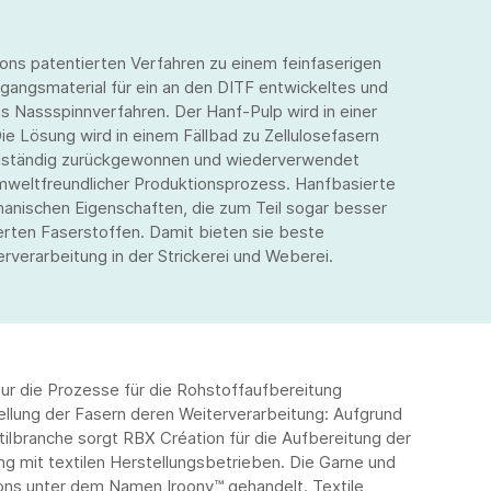
ons patentierten Verfahren zu einem feinfaserigen
usgangsmaterial für ein an den DITF entwickeltes und
Nassspinnverfahren. Der Hanf-Pulp wird in einer
ie Lösung wird in einem Fällbad zu Zellulosefasern
llständig zurückgewonnen und wiederverwendet
mweltfreundlicher Produktionsprozess. Hanfbasierte
hanischen Eigenschaften, die zum Teil sogar besser
ierten Faserstoffen. Damit bieten sie beste
verarbeitung in der Strickerei und Weberei.
nur die Prozesse für die Rohstoffaufbereitung
ellung der Fasern deren Weiterverarbeitung: Aufgrund
tilbranche sorgt RBX Création für die Aufbereitung der
ng mit textilen Herstellungsbetrieben. Die Garne und
ions unter dem Namen Iroony™ gehandelt. Textile