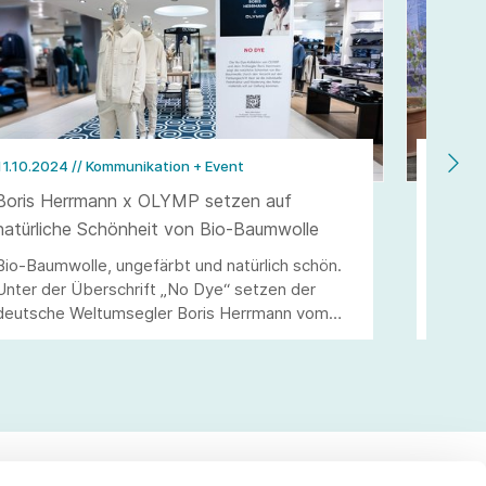
11.10.2024
// Kommunikation + Event
08.10.
Boris Herrmann x OLYMP setzen auf
Ausbi
natürliche Schönheit von Bio-Baumwolle
Stuttg
Bio-Baumwolle, ungefärbt und natürlich schön.
Am 01.
Unter der Überschrift „No Dye“ setzen der
Auszub
deutsche Weltumsegler Boris Herrmann vom
Fahnen
Team Malizia und das erfolgreiche
Ausbil
Familienunternehmen OLYMP ihr gemeinsames
Indust
Engagement in Sachen Nachhaltigkeit fort und
Insges
schaffen ein vielfältiges Bekleidungsangebot.
versch