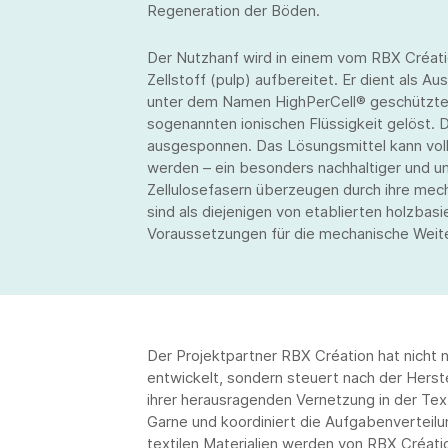
Regeneration der Böden.
Der Nutzhanf wird in einem vom RBX Créati
Zellstoff (pulp) aufbereitet. Er dient als A
unter dem Namen HighPerCell® geschütztes 
sogenannten ionischen Flüssigkeit gelöst. D
ausgesponnen. Das Lösungsmittel kann vo
werden – ein besonders nachhaltiger und u
Zellulosefasern überzeugen durch ihre mec
sind als diejenigen von etablierten holzbas
Voraussetzungen für die mechanische Weiter
Der Projektpartner RBX Création hat nicht 
entwickelt, sondern steuert nach der Herst
ihrer herausragenden Vernetzung in der Tex
Garne und koordiniert die Aufgabenverteilu
textilen Materialien werden von RBX Créat