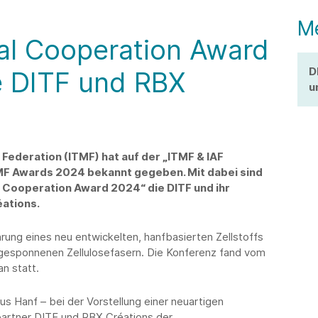
M
nal Cooperation Award
D
e DITF und RBX
u
 Federation (ITMF) hat auf der „ITMF & IAF
F Awards 2024 bekannt gegeben. Mit dabei sind
l Cooperation Award 2024“ die DITF und ihr
éations.
ührung eines neu entwickelten, hanfbasierten Zellstoffs
gesponnenen Zellulosefasern. Die Konferenz fand vom
n statt.
s Hanf – bei der Vorstellung einer neuartigen
spartner DITF und RBX Créations der