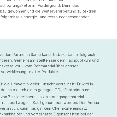
rtschöpfungskette im Vordergrund. Denn das
bau gewonnen und die Weiterverarbeitung zu textilen
rfolgt mittels energie- und ressourcenschonender
eiden Partner in Samarkand, Usbekistan, erfolgreich
ntieren. Gemeinsam stellten sie dem Fachpublikum und
ungskette vor – vom Rohmaterial über dessen
Verwirklichung textiler Produkte.
 die Umwelt in vieler Hinsicht vorteilhaft: Er wird in
 deshalb durch einen geringen CO
-Footprint aus:
2
 von Zellulosefasern Holz als Ausgangsmaterial
e Transportwege in Kauf genommen werden. Den Anbau
verbrauch, kaum bis gar kein Chemikalieneinsatz
rankheiten und vorteilhafte Eigenschaften bei der