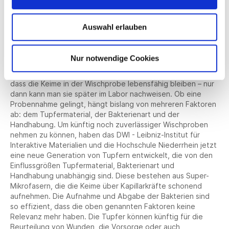
ist es auch wichtig, diese auf verschiedenen Oberflächen
nachzuweisen. Patienten, die bestimmte Keime auf ihrer
Haut tragen, können dann mit speziellen Medikamenten
Auswahl erlauben
gezielt bekämpft werden. Gegenstände wiederum lassen
sich schnell reinigen, ehe sich die Krankheitserreger
verbreiten. Zu diesem Zweck werden heute mit Tupfern
Nur notwendige Cookies
Wischproben genommen, um die Krankheitserreger
anschließend im Labor zu bestimmen. Dabei ist es wichtig,
dass die Keime in der Wischprobe lebensfähig bleiben – nur
dann kann man sie später im Labor nachweisen. Ob eine
Probennahme gelingt, hängt bislang von mehreren Faktoren
ab: dem Tupfermaterial, der Bakterienart und der
Handhabung. Um künftig noch zuverlässiger Wischproben
nehmen zu können, haben das DWI - Leibniz-Institut für
Interaktive Materialien und die Hochschule Niederrhein jetzt
eine neue Generation von Tupfern entwickelt, die von den
Einflussgrößen Tupfermaterial, Bakterienart und
Handhabung unabhängig sind. Diese bestehen aus Super-
Mikrofasern, die die Keime über Kapillarkräfte schonend
aufnehmen. Die Aufnahme und Abgabe der Bakterien sind
so effizient, dass die oben genannten Faktoren keine
Relevanz mehr haben. Die Tupfer können künftig für die
Beurteilung von Wunden, die Vorsorge oder auch