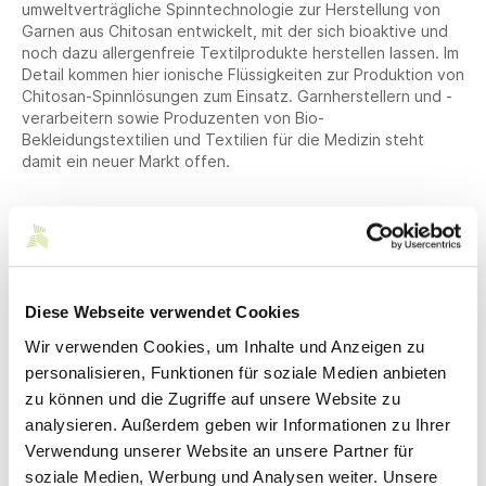
umweltverträgliche Spinntechnologie zur Herstellung von
Garnen aus Chitosan entwickelt, mit der sich bioaktive und
noch dazu allergenfreie Textilprodukte herstellen lassen. Im
Detail kommen hier ionische Flüssigkeiten zur Produktion von
Chitosan-Spinnlösungen zum Einsatz. Garnherstellern und -
verarbeitern sowie Produzenten von Bio-
Bekleidungstextilien und Textilien für die Medizin steht
damit ein neuer Markt offen.
Künstliche Haut zum Testen
Im Kampf gegen Corona werden wir alle immer wieder darauf
hingewiesen, die Hände zu waschen und auf einen
Händedruck zu verzichten. Alternativ kann man Hände
Diese Webseite verwendet Cookies
regelmäßig desinfizieren. Dafür stehen heute am Markt
Wir verwenden Cookies, um Inhalte und Anzeigen zu
verschiedene Händedesinfektionsmittel zur Verfügung, die
personalisieren, Funktionen für soziale Medien anbieten
sowohl gegen Viren als auch Bakterien wirken. Die
Herstellung neuer hochwirksamer Desinfektionsmittel
zu können und die Zugriffe auf unsere Website zu
(Viruzide) wird bis jetzt aber durch die aufwändigen
analysieren. Außerdem geben wir Informationen zu Ihrer
Testverfahren erschwert. Für die Tests werden nämlich
Verwendung unserer Website an unsere Partner für
Probanden benötigt. Die müssen zunächst einmal gefunden
soziale Medien, Werbung und Analysen weiter. Unsere
werden, was Zeit und Geld kostet. Auch müssen die