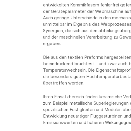
entwickelten Keramikfasern fehlerfrei gefer
der Geräteparameter der Webmaschine auf 
Auch geringe Unterschiede in den mechani
unmittelbar im Ergebnis des Webprozesses b
Synergien, die sich aus den abteilungsüber
und der maschinellen Verarbeitung zu Gewe
ergeben.
Die aus den textilen Preforms hergestellte
beeindruckend bruchfest – und zwar auch b
Temperaturwechseln. Die Eigenschaftsprofil
die besonders guten Hochtemperaturbestän
übertroffen werden.
Ihren Einsatzbereich finden keramische V
zum Beispiel metallische Superlegierungen
spezifischen Festigkeiten und Modulen übe
Entwicklung neuartiger Fluggasturbinen und
Emissionswerten und höheren Wirkungsgra