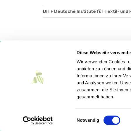
DITF Deutsche Institute für Textil- un
Diese Webseite verwende
Wir verwenden Cookies, um
Kontakt
anbieten zu können und di
Informationen zu Ihrer Ve
Südwesttextil e. V.
Türlenstraße 6
und Analysen weiter. Unse
70191 Stuttgart
zusammen, die Sie ihnen b
gesammelt haben.
Telefon:
+49 711 21050-0
E-Mail:
info@suedwesttextil.de
Einwilligungsauswahl
Notwendig