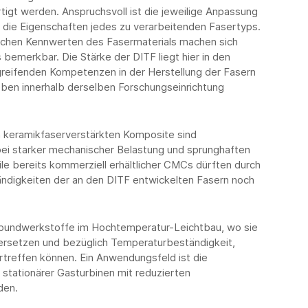
tigt werden. Anspruchsvoll ist die jeweilige Anpassung
die Eigenschaften jedes zu verarbeitenden Fasertyps.
schen Kennwerten des Fasermaterials machen sich
emerkbar. Die Stärke der DITF liegt hier in den
greifenden Kompetenzen in der Herstellung der Fasern
ben innerhalb derselben Forschungseinrichtung
n keramikfaserverstärkten Komposite sind
ei starker mechanischer Belastung und sprunghaften
e bereits kommerziell erhältlicher CMCs dürften durch
digkeiten der an den DITF entwickelten Fasern noch
erbundwerkstoffe im Hochtemperatur-Leichtbau, wo sie
 ersetzen und bezüglich Temperaturbeständigkeit,
rtreffen können. Ein Anwendungsfeld ist die
 stationärer Gasturbinen mit reduzierten
den.