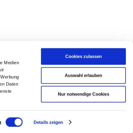
Cookies zulassen
le Medien
lgen Sie uns
ir
Auswahl erlauben
, Werbung
ren Daten
ienste
Nur notwendige Cookies
g
Details zeigen