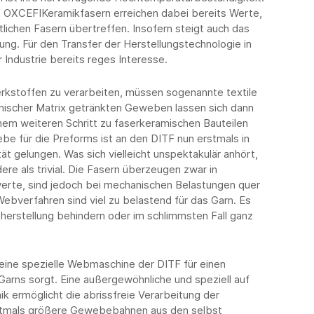
 OXCEFIKeramikfasern erreichen dabei bereits Werte,
tlichen Fasern übertreffen. Insofern steigt auch das
ung. Für den Transfer der Herstellungstechnologie in
r Industrie bereits reges Interesse.
kstoffen zu verarbeiten, müssen sogenannte textile
mischer Matrix getränkten Geweben lassen sich dann
inem weiteren Schritt zu faserkeramischen Bauteilen
e für die Preforms ist an den DITF nun erstmals in
ät gelungen. Was sich vielleicht unspektakulär anhört,
ere als trivial. Die Fasern überzeugen zwar in
werte, sind jedoch bei mechanischen Belastungen quer
Webverfahren sind viel zu belastend für das Garn. Es
herstellung behindern oder im schlimmsten Fall ganz
ine spezielle Webmaschine der DITF für einen
rns sorgt. Eine außergewöhnliche und speziell auf
 ermöglicht die abrissfreie Verarbeitung der
rstmals größere Gewebebahnen aus den selbst