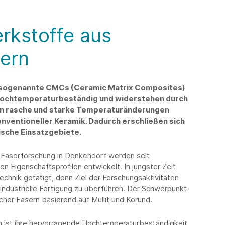
rkstoffe aus
ern
sogenannte CMCs (Ceramic Matrix Composites)
d hochtemperaturbeständig und widerstehen durch
rn rasche und starke Temperaturänderungen
nventioneller Keramik. Dadurch erschließen sich
sche Einsatzgebiete.
d Faserforschung in Denkendorf werden seit
n Eigenschaftsprofilen entwickelt. In jüngster Zeit
echnik getätigt, denn Ziel der Forschungsaktivitäten
e industrielle Fertigung zu überführen. Der Schwerpunkt
cher Fasern basierend auf Mullit und Korund.
 ist ihre hervorragende Hochtemperaturbeständigkeit.