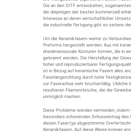
Die an den DITF entwickelten, sogenannten
die diejenigen der besten kommerziell erhäl
Interesse an deren wirtschaftlicher Umsetz
die industrielle Fertigung gibt es seitens de
Um die Keramikfasern weiter zu Verbundwer
Preforms hergestellt werden: Aus mit kera
dreidimensionale Konturen formen, die in e
gebrannt werden. Die Herstellung der Geweb
hoher und reproduzierbarer Fertigungsqualit
ist in Bezug auf keramische Fasern alles and
Faserlängsrichtung durch hohe Festigkeits
zur Faserachse sehr bruchanfällig. Übliche 
resultieren Filamentbrüche, die die Gewebe
unmöglich machen.
Diese Probleme werden vermieden, indem e
besonders schonenden Schusseintrag des Ga
diesen Fasertyp abgestimmte Greifertechnik
Keramikfasern. Auf diese Weise können e