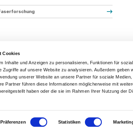
d Faserforschung
t Cookies
 Inhalte und Anzeigen zu personalisieren, Funktionen für sozia
Service
Fo
e Zugriffe auf unsere Website zu analysieren. Außerdem geben w
rwendung unserer Website an unsere Partner für soziale Medien
Impressum
re Partner führen diese Informationen möglicherweise mit weite
Datenschutz
ereitgestellt haben oder die sie im Rahmen Ihrer Nutzung der D
Teilnahmebedingungen
Mitgliederbereich
Mitglied werden
Präferenzen
Statistiken
Marketin
Presse