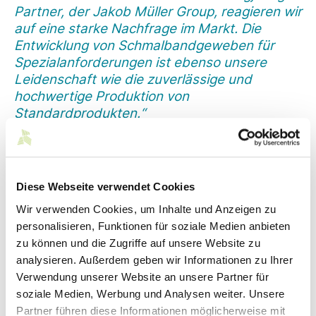
Partner, der Jakob Müller Group, reagieren wir
auf eine starke Nachfrage im Markt. Die
Entwicklung von Schmalbandgeweben für
Spezialanforderungen ist ebenso unsere
Leidenschaft wie die zuverlässige und
hochwertige Produktion von
Standardprodukten.
“
Dr. Werner Boysen, Geschäftsführer der Carl Stahl GmbH & Co. KG
„
Als innovativer Bandwebmaschinenhersteller
sind wir grundsätzlich interessiert an
Diese Webseite verwendet Cookies
vielversprechenden technischen
Wir verwenden Cookies, um Inhalte und Anzeigen zu
Weiterentwicklungen. Wir stehen daher für
personalisieren, Funktionen für soziale Medien anbieten
dieses ambitionierte wissenschaftliche
zu können und die Zugriffe auf unsere Website zu
Vorhaben gerne als Maschinenbau-Partner
analysieren. Außerdem geben wir Informationen zu Ihrer
zur Seite und sind gespannt auf die
Verwendung unserer Website an unsere Partner für
Forschungsergebnisse.
“
soziale Medien, Werbung und Analysen weiter. Unsere
Dr. Dominik Nuss, Preisträger des AVK-Innovationspreises 2022,
Partner führen diese Informationen möglicherweise mit
Projektleiter mit dem Institut für Textilmaschinen und Textile