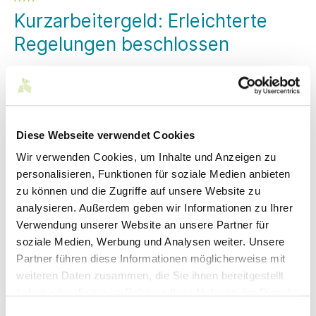
Kurzarbeitergeld: Erleichterte
Regelungen beschlossen
Aufgrund der Eilbedürftigkeit von Maßnahmen zur
Abfederung der wirtschaftlichen Auswirkungen, die
durch die weitere Ausbreitung des Coronavirus
entstehen, haben Bundestag und Bundesrat im
Eilverfahren Regelungen zum erleichterten Bezug für
Diese Webseite verwendet Cookies
das Kurzarbeitergeld beschlossen. Diese sollen zeitnah
Wir verwenden Cookies, um Inhalte und Anzeigen zu
in Kraft treten.
personalisieren, Funktionen für soziale Medien anbieten
Bundestag und Bundesrat haben heute im Eilverfahren das
zu können und die Zugriffe auf unsere Website zu
Gesetz zur befristeten krisenbedingten Verbesserung der
analysieren. Außerdem geben wir Informationen zu Ihrer
Regelungen für das Kurzarbeitergeld beschlossen (siehe
unter Downloads).
Verwendung unserer Website an unsere Partner für
soziale Medien, Werbung und Analysen weiter. Unsere
Mit dem Gesetz wurden die Erleichterungen beim
Partner führen diese Informationen möglicherweise mit
Kurzarbeitergeld aus dem Entwurf eines Gesetzes zur
weiteren Daten zusammen, die Sie ihnen bereitgestellt
Förderung der beruflichen Weiterbildung im Strukturwandel
und zur Weiterentwicklung der Ausbildungsförderung
haben oder die sie im Rahmen Ihrer Nutzung der Dienste
(Rundschreiben 070/2020 vom 11. März 2020) herausgelöst
gesammelt haben.
Einwilligungsauswahl