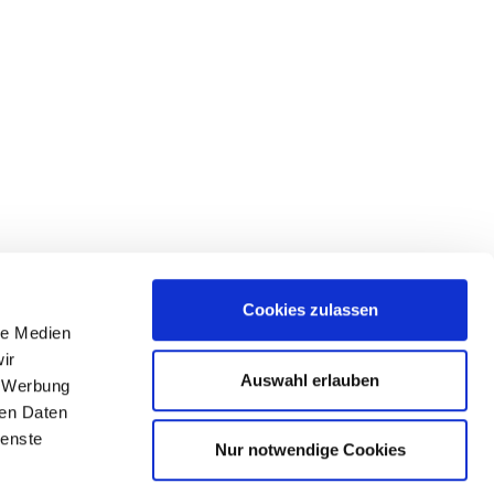
Cookies zulassen
le Medien
lgen Sie uns
ir
Auswahl erlauben
, Werbung
ren Daten
ienste
Nur notwendige Cookies