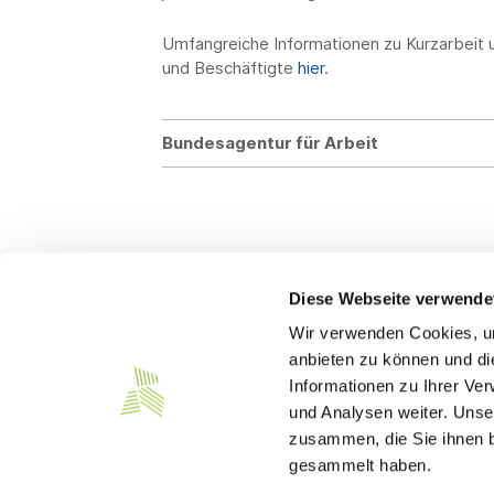
Umfangreiche Informationen zu Kurzarbeit 
und Beschäftigte
hier
.
Bundesagentur für Arbeit
Diese Webseite verwende
Wir verwenden Cookies, um
Kontakt
anbieten zu können und di
Informationen zu Ihrer Ve
Südwesttextil e. V.
und Analysen weiter. Unse
Türlenstraße 6
zusammen, die Sie ihnen b
70191 Stuttgart
gesammelt haben.
Telefon:
+49 711 21050-0