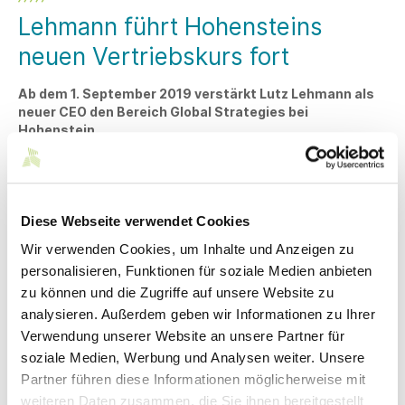
Lehmann führt Hohensteins
neuen Vertriebskurs fort
Ab dem 1. September 2019 verstärkt Lutz Lehmann als
neuer CEO den Bereich Global Strategies bei
Hohenstein.
Lehmann konzentriert sich in seiner neuen Funktion auf die
Entwicklung neuer Geschäftsfelder und die
Weiterentwicklung der Vertriebsstrategien, um Hohensteins
Position als Global Player zu stärken. Er wird die Teams
Diese Webseite verwendet Cookies
Vertrieb, Marketing und Business Development direkt leiten.
Wir verwenden Cookies, um Inhalte und Anzeigen zu
„Ich freue mich, bei einem Unternehmen zu
personalisieren, Funktionen für soziale Medien anbieten
arbeiten, das in der Textilwirtschaft ein hohes
zu können und die Zugriffe auf unsere Website zu
Ansehen genießt. Es gibt viel Potenzial für die
analysieren. Außerdem geben wir Informationen zu Ihrer
gesamte Branche. Dies ist eine wunderbare
Verwendung unserer Website an unsere Partner für
Gelegenheit, meine Markterfahrungen und -
soziale Medien, Werbung und Analysen weiter. Unsere
kenntnisse einzubringen und Hohenstein in
Partner führen diese Informationen möglicherweise mit
der Textilprüfindustrie weiter voranzutreiben.“
weiteren Daten zusammen, die Sie ihnen bereitgestellt