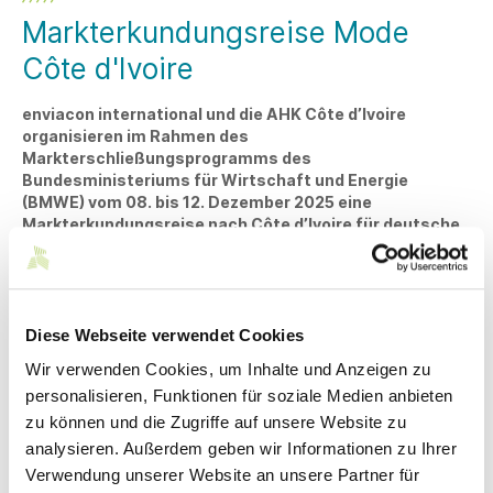
Markterkundungsreise Mode
Côte d'Ivoire
enviacon international und die AHK Côte d’Ivoire
organisieren im Rahmen des
Markterschließungsprogramms des
Bundesministeriums für Wirtschaft und Energie
(BMWE) vom 08. bis 12. Dezember 2025 eine
Markterkundungsreise nach Côte d’Ivoire für deutsche
KMU aus dem Bereich Mode, Beauty und
Textilmaschinen.
Vom 8. bis 12. Dezember 2025 lädt enviacon international zu
einer Markterkundungsreise Mode nach Côte d’Ivoire ein.
Diese Webseite verwendet Cookies
Während der 5-tägigen Reise erhalten deutsche
Wir verwenden Cookies, um Inhalte und Anzeigen zu
Unternehmen einen umfassenden Einblick in konkrete,
branchenspezifische Geschäftsmöglichkeiten in Côte
personalisieren, Funktionen für soziale Medien anbieten
d’Ivoire und treffen vor Ort mögliche künftige Geschäfts-
zu können und die Zugriffe auf unsere Website zu
und Kooperationspartner.
analysieren. Außerdem geben wir Informationen zu Ihrer
Verwendung unserer Website an unsere Partner für
Was erwartet die deutschen Unternehmensvertreter