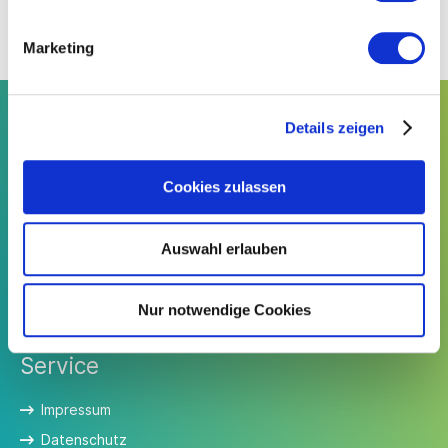
Modeindustrie e.V.
Marketing
Details zeigen
Kontakt
Cookies zulassen
Südwesttextil e. V.
Türlenstraße 6
70191 Stuttgart
Auswahl erlauben
Telefon:
+49 711 21050-0
E-Mail:
info@suedwesttextil.de
Nur notwendige Cookies
Service
Impressum
Datenschutz