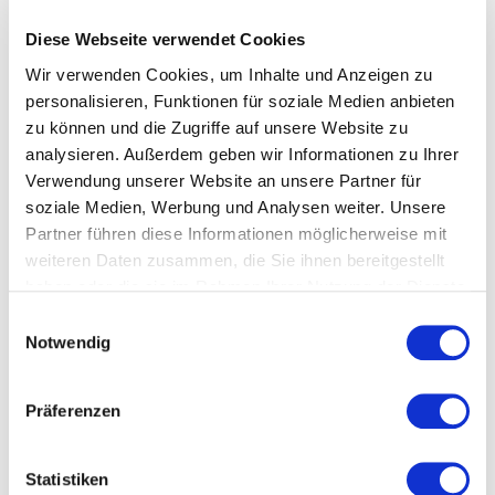
Matchmaking mit Startups
Diese Webseite verwendet Cookies
Wir verwenden Cookies, um Inhalte und Anzeigen zu
Eine Pinnwand für gegenseitige Kooperationsgesuche
zwischen Startups und etablierter Industrie wurde auf
personalisieren, Funktionen für soziale Medien anbieten
der t+m-Website eingeweiht
zu können und die Zugriffe auf unsere Website zu
analysieren. Außerdem geben wir Informationen zu Ihrer
Für einen koordinierten Austausch zwischen Startups und
Verwendung unserer Website an unsere Partner für
Unternehmen der Textil- und Modeindustrie gibt es auf der
Website von t+m jetzt einen Bereich, in dem sowohl
soziale Medien, Werbung und Analysen weiter. Unsere
Startups als auch Unternehmen eine Suche nach
Partner führen diese Informationen möglicherweise mit
Kooperationspartnern veröffentlichen können:
weiteren Daten zusammen, die Sie ihnen bereitgestellt
haben oder die sie im Rahmen Ihrer Nutzung der Dienste
http://www.textil-mode.de/themen/startups/pinnwand
.
gesammelt haben.
Einwilligungsauswahl
Ziel ist, dass Sie, die Unternehmen oder die Startups sich
Notwendig
direkt informieren können, welche Partner gesucht werden
und wo Möglichkeiten für gemeinsame Projekte bestehen.
Wer ein Kooperationsgesuch aufgeben möchte, sendet
Präferenzen
dieses bitte - gern mit Bildern - an Maria Rost.
Statistiken
Gesamtverband der deutschen Textil- und