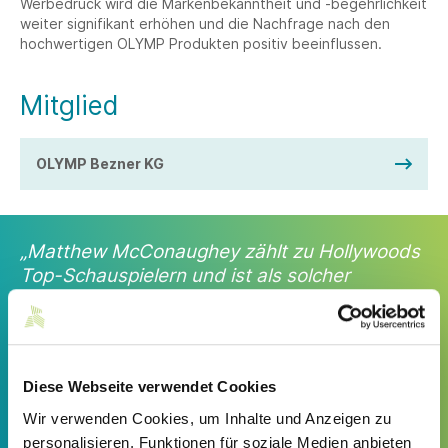
Werbedruck wird die Markenbekanntheit und -begehrlichkeit
weiter signifikant erhöhen und die Nachfrage nach den
hochwertigen OLYMP Produkten positiv beeinflussen.
Mitglied
OLYMP Bezner KG
„Matthew McConaughey zählt zu Hollywoods
Top-Schauspielern und ist als solcher
weltweit bekannt. Seine beeindruckende
Schauspielkarriere sowie sein Engagement für
Familie und Nächstenliebe machen ihn zu
einem perfekten Partner für unsere Marke.
Diese Webseite verwendet Cookies
Nachdem wir uns im Sommer in Los Angeles
persönlich getroffen hatten und klar wurde,
Wir verwenden Cookies, um Inhalte und Anzeigen zu
dass wir dieselben Werte teilen, waren wir
personalisieren, Funktionen für soziale Medien anbieten