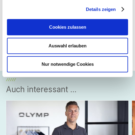
Camila gegründete „Just Keep Livin Foundation“ hat es sich
Details zeigen
zur Aufgabe gemacht, High-School-Schüler in dieser
kritischen Lebensphase zu stärken und zu motivieren, ein
aktives Leben zu führen und gesunde Entscheidungen für
Cookies zulassen
eine bessere Zukunft zu treffen. Daneben vermarktet das
Ehepaar mit
Pantalones Tequila
einen mehrfach
ausgezeichneten Agavenbrand in Bio-Qualität. Matthew
Auswahl erlauben
McConaughey ist außerdem Mitbesitzer der Fußballklubs
Austin FC, der in der Major League Soccer (MLS) spielt – der
höchsten Spielklasse im US-amerikanischen Männerfußball.
Nur notwendige Cookies
Auch interessant ...