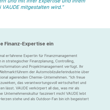
rn und mit ihrer Expertise und ihrem
 VAUDE mitgestalten wird.”
e Finanz-Expertise ein
onal erfahrene Expertin für Finanzmanagement
n strategischer Finanzplanung, Controlling,
Transformation und Projektmanagement verfügt. Ihr
Weltmarktführern der Automobilzulieferindustrie über
tional agierenden Chemie-Unternehmen. “Ich freue
zuwirken, das verantwortungsvoll wirtschaftet und
n lässt. VAUDE verkörpert all das, was mir als
iche Unternehmenskultur fasziniert mich! VAUDE lebt
 Herzen stehe und als Outdoor-Fan bin ich begeistert