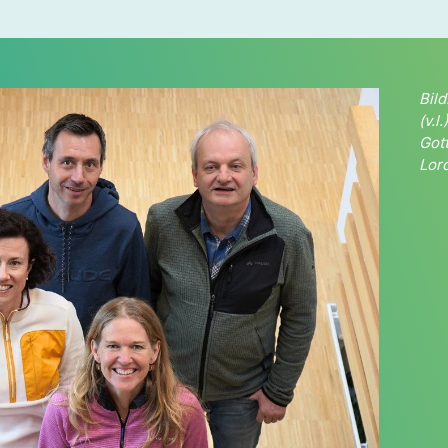
Bil
(v.l
Got
Lor