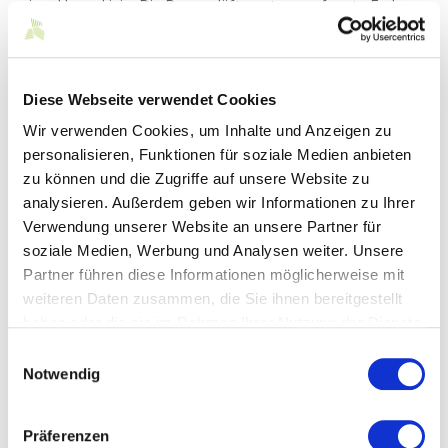
einer klaren Linie: Die Damendüfte setzen auf zarte Farben,
feine Rillen und ein dunkelblaues Band mit Herz-Detail. Die
Herrendüfte erscheinen in kräftigen Farbverläufen mit
markanten Rillenstrukturen. Beide Varianten unterstreichen
den Anspruch, Mustang als Lifestyle-Marke auch im
Diese Webseite verwendet Cookies
Duftbereich zu positionieren.
Wir verwenden Cookies, um Inhalte und Anzeigen zu
Mit der Einführung von Mustang Signature will die Marke
personalisieren, Funktionen für soziale Medien anbieten
neue Zielgruppen ansprechen und seine Markenreichweite
zu können und die Zugriffe auf unsere Website zu
über das Kerngeschäft Fashion hinaus ausbauen:
analysieren. Außerdem geben wir Informationen zu Ihrer
„Mit unserer Duftserie Mustang Signature
Verwendung unserer Website an unsere Partner für
schlagen wir ein neues Kapitel für unsere
soziale Medien, Werbung und Analysen weiter. Unsere
Marke auf. Unsere Kundinnen und Kunden
Partner führen diese Informationen möglicherweise mit
verbinden mit Mustang Authentizität,
weiteren Daten zusammen, die Sie ihnen bereitgestellt
Selbstbestimmung und Freiheit - genau
haben oder die sie im Rahmen Ihrer Nutzung der Dienste
dieses Erlebnis erweitern wir nun auf die Welt
gesammelt haben.
Einwilligungsauswahl
der Düfte.“
Notwendig
Mustang CEO Andreas Baur
Präferenzen
Mitglied