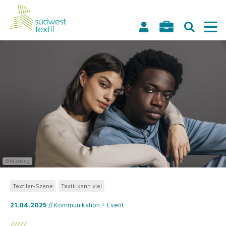
©Mustang
Textiler-Szene
Textil kann viel
21.04.2025
// Kommunikation + Event