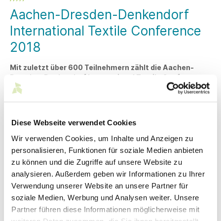
Aachen-Dresden-Denkendorf
International Textile Conference
2018
Mit zuletzt über 600 Teilnehmern zählt die Aachen-
Dresden-Denkendorf International Textile Conference
zu den wichtigsten Textiltagungen in Europa. Seit 2016
sind die Deutschen Institute für Textil- und
Faserforschung Denkendorf (DITF) als Organisator im
Boot. Die Aachen-Dresden-Denkendorf International
Diese Webseite verwendet Cookies
Textile Conference findet im jährlichen Wechsel an
einem der drei Standorte statt. 2018 findet die
Wir verwenden Cookies, um Inhalte und Anzeigen zu
Konferenz vom 29. bis 30 November in Aachen statt.
personalisieren, Funktionen für soziale Medien anbieten
zu können und die Zugriffe auf unsere Website zu
Die Konferenz richtet sich an Fachleute aus den Bereichen
analysieren. Außerdem geben wir Informationen zu Ihrer
*Textilchemie, Veredlung & Funktionalisierung
Verwendung unserer Website an unsere Partner für
soziale Medien, Werbung und Analysen weiter. Unsere
*Synthesefasern,
Partner führen diese Informationen möglicherweise mit
*Maschinen, Verfahren & Composites