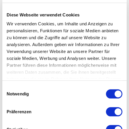
Dialogveranstaltung für
Diese Webseite verwendet Cookies
nachhaltige Textilbeschaffung
Wir verwenden Cookies, um Inhalte und Anzeigen zu
Nachdem die Bundesregierung Anfang 2021 einen
personalisieren, Funktionen für soziale Medien anbieten
Leitfaden für die nachhaltige Textilbeschaffung der
zu können und die Zugriffe auf unsere Website zu
Bundesverwaltung veröffentlicht hat, lädt sie nun zu
analysieren. Außerdem geben wir Informationen zu Ihrer
einer Dialogveranstaltung am 22. März 2021 ein.
Verwendung unserer Website an unsere Partner für
Im Auftrag des Bundesministeriums für wirtschaftliche
soziale Medien, Werbung und Analysen weiter. Unsere
Zusammenarbeit und Entwicklung (BMZ) lädt das
Partner führen diese Informationen möglicherweise mit
Umweltbundesamt am
22. März 2021 von 09.00 Uhr bis
weiteren Daten zusammen, die Sie ihnen bereitgestellt
11:30 Uhr
zu einer Dialogveranstaltung zur Vorstellung des
haben oder die sie im Rahmen Ihrer Nutzung der Dienste
Leitfadens für eine nachhaltige Textilbeschaffung der
Bundesverwaltung und zum fachlichen Austausch ein.
gesammelt haben.
Einwilligungsauswahl
Notwendig
Die Veranstaltung richtet sich an
Beschaffungsverantwortliche in der Bundesverwaltung und
Textilunternehmen sowie an weitere interessierte Akteure,
Präferenzen
wie zum Beispiel Standardorganisationen oder die
Zivilgesellschaft.