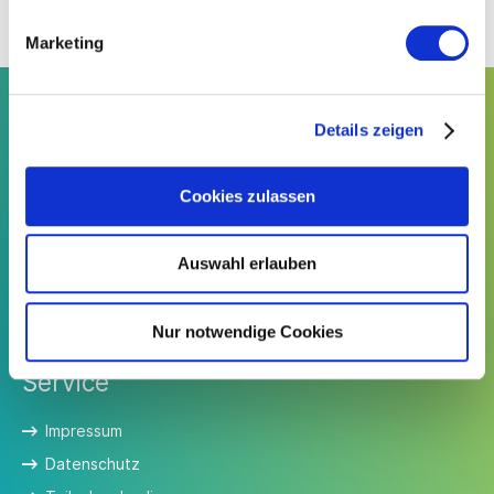
Energiebericht finden Sie unter Downloads.
Marketing
Details zeigen
Kontakt
Cookies zulassen
Südwesttextil e. V.
Türlenstraße 6
70191 Stuttgart
Auswahl erlauben
Telefon:
+49 711 21050-0
E-Mail:
info@suedwesttextil.de
Nur notwendige Cookies
Service
Impressum
Datenschutz