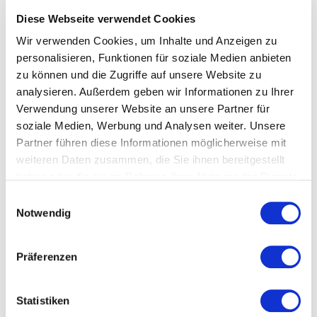
Energiepreisbericht für Baden-
Diese Webseite verwendet Cookies
Württemberg 2016
Wir verwenden Cookies, um Inhalte und Anzeigen zu
personalisieren, Funktionen für soziale Medien anbieten
Ende Juni hat das Ministerium für Umwelt, Klima und
zu können und die Zugriffe auf unsere Website zu
Energiewirtschaft Baden-Württemberg den
analysieren. Außerdem geben wir Informationen zu Ihrer
„Energiepreisbericht für Baden-Württemberg 2016“ des
Verwendung unserer Website an unsere Partner für
Beratungsunternehmens Ecofys aus Berlin
soziale Medien, Werbung und Analysen weiter. Unsere
veröffentlicht.
Partner führen diese Informationen möglicherweise mit
Bezüglich der Industriekunden gibt es eine große preisliche
weiteren Daten zusammen, die Sie ihnen bereitgestellt
Bandbreite. Energieintensive Unternehmen wie Aluminium-
haben oder die sie im Rahmen Ihrer Nutzung der Dienste
oder bestimmte Chemiefabriken sind weitgehend von
gesammelt haben.
Einwilligungsauswahl
Umlagen und Steuern befreit. Sie profitieren vom starken
Rückgang der Großhandelspreise und zahlen teilweise
Notwendig
weniger als 4 Cent je Kilowattstunde. Hingegen müssen
nicht-privilegierte Gewerbebetriebe in Deutschland
durchschnittlich 17,28 Cent je Kilowattstunde bezahlen.
Präferenzen
Baden-Württemberg liegt in diesem Bereich mit 17,48 Cent
je Kilowattstunde leicht über dem Bundesdurchschnitt.
Statistiken
Hier
geht es zur vollständigen Pressemitteilung. Den