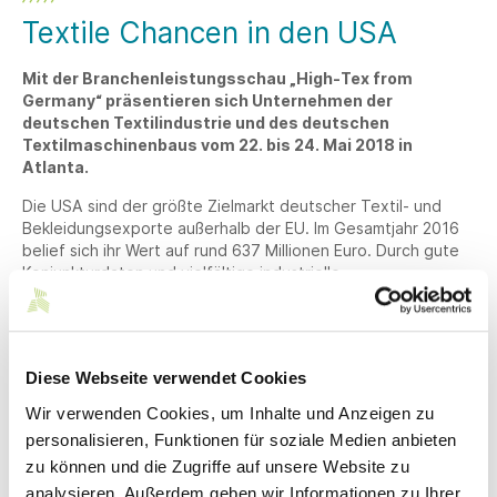
Textile Chancen in den USA
Mit der Branchenleistungsschau „High-Tex from
Germany“ präsentieren sich Unternehmen der
deutschen Textilindustrie und des deutschen
Textilmaschinenbaus vom 22. bis 24. Mai 2018 in
Atlanta.
Die USA sind der größte Zielmarkt deutscher Textil- und
Bekleidungsexporte außerhalb der EU. Im Gesamtjahr 2016
belief sich ihr Wert auf rund 637 Millionen Euro. Durch gute
Konjunkturdaten und vielfältige industrielle
Abnehmerbranchen steigt die Nachfrage der USA nach
technischen Textilien und textilen Technologien aus
Deutschland seit Jahren stetig. Vor diesem Hintergrund
findet vom 22. bis 24. Mai 2018 eine neue Ausgabe der
Diese Webseite verwendet Cookies
Branchenleistungsschau „High-Tex from Germany“ im
Rahmen der beiden Fachmessen Techtextil North America
Wir verwenden Cookies, um Inhalte und Anzeigen zu
und Texprocess Americas in Atlanta statt.
personalisieren, Funktionen für soziale Medien anbieten
zu können und die Zugriffe auf unsere Website zu
Zur Zielgruppe der mindestens 50 Aussteller zählen
Hersteller von Technischen Textilien, Textilmaschinen und
analysieren. Außerdem geben wir Informationen zu Ihrer