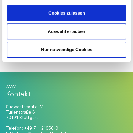
Geschäftspartnern optional von den Ausstellern in Auftrag
gegeben werden.
Cookies zulassen
Anmeldeschluss ist der
12. Oktober 2017
.
Alle Anmeldeunterlagen sind an die Messe Frankfurt
Auswahl erlauben
Exhibition GmbH zu richten.
Nur notwendige Cookies
www.high-tex-from-germany.de
Kontakt
Südwesttextil e. V.
Türlenstraße 6
70191 Stuttgart
Telefon:
+49 711 21050-0