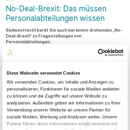
No-Deal-Brexit: Das müssen
Personalabteilungen wissen
Südwesttextil berät Sie auch bei einem drohenden „No-
Deal-Brexit“ zu Fragestellungen von
Personalabteilungen.
Kein Tag ohne Nachrichten aus London, kein Tag ohne
Sorge vor einem Brexit ohne Abkommen: Am 29.03.2019 um
0 Uhr mitteleuropäischer Zeit wird das Vereinigte Königreich
völkerrechtlich zum Drittstaat. Sollte es sich in den nächsten
Diese Webseite verwendet Cookies
Wochen herausstellen, dass Großbritannien tatsächlich die
EU „auf die harte Tour“ verlässt („No-Deal-Brexit“), ergeben
Wir verwenden Cookies, um Inhalte und Anzeigen zu
sich quasi über Nacht massive Konsequenzen auch für die
personalisieren, Funktionen für soziale Medien anbieten
Wirtschaft.
zu können und die Zugriffe auf unsere Website zu
Gemeinsam mit unseren Partnerverbänden haben wir
analysieren. Außerdem geben wir Informationen zu Ihrer
Antworten auf die wichtigsten Fragestellungen von
Verwendung unserer Website an unsere Partner für
Personalabteilungen zusammengestellt. Angesichts der sich
soziale Medien, Werbung und Analysen weiter. Unsere
täglich ändernden Nachrichtenlage können wir zwar keine
Partner führen diese Informationen möglicherweise mit
„Checkliste“ versenden, dies würde möglicherweise zu