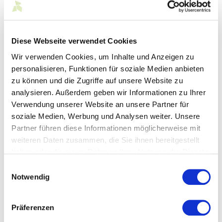
Handelspartnern wollen wir noch weiter
intensivieren. Gleichzeitig beabsichtigen wir,
unsere eigenen Vertriebsaktivitäten weiter zu
Diese Webseite verwendet Cookies
stärken. Mit ihrem besonderen Altstadtflair
verfügt Nürnberg über eine hervorragende
Wir verwenden Cookies, um Inhalte und Anzeigen zu
Einzelhandelszentralität. Zur lokalen
personalisieren, Funktionen für soziale Medien anbieten
Bevölkerung kommen die Menschen aus dem
zu können und die Zugriffe auf unsere Website zu
Umland, die gezielt zum Einkaufen in die Stadt
analysieren. Außerdem geben wir Informationen zu Ihrer
gehen, sowie Millionen von Touristen.“
Verwendung unserer Website an unsere Partner für
so Kai Graf, OLYMP Geschäftsführer für Vertrieb.
soziale Medien, Werbung und Analysen weiter. Unsere
Partner führen diese Informationen möglicherweise mit
Der neue OLYMP Markenstore schafft außerdem fünf
weiteren Daten zusammen, die Sie ihnen bereitgestellt
zusätzliche Arbeitsplätze. Das versierte Verkaufsteam
bietet qualifizierte Beratung, persönlichen Service und
haben oder die sie im Rahmen Ihrer Nutzung der Dienste
sorgt durch die unverkennbare Sympathie des
gesammelt haben.
Einwilligungsauswahl
mittelständischen Familienbetriebes aus Baden-
Notwendig
Württemberg für eine besondere Einkaufsatmosphäre.
Präferenzen
Mitglied