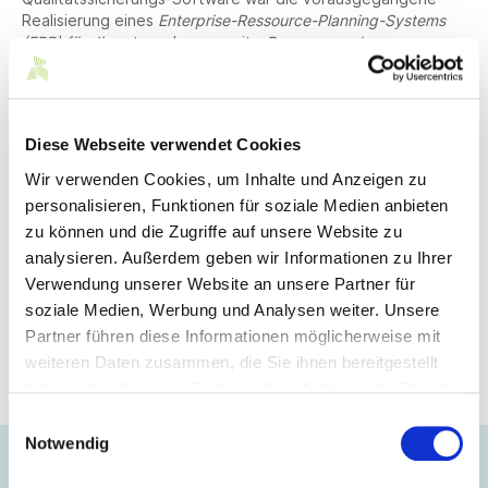
Realisierung eines
Enterprise-Ressource-Planning-Systems
(ERP) für die
unternehmensweite
Ressourcenplanung
.
Hierdurch haben sich neue Möglichkeiten eröffnet, das
Qualitätsmanagement ebenfalls auf die nächste Stufe zu
heben. Gemäß den komplexen Anforderungen und hohen
Ansprüchen, die das qualitätsbewusste
Diese Webseite verwendet Cookies
Familienunternehmen OLYMP an die Güte ihrer
Bekleidungsprodukte stellt, waren individuelle
Wir verwenden Cookies, um Inhalte und Anzeigen zu
Konfigurationsmöglichkeiten bei einfacher
personalisieren, Funktionen für soziale Medien anbieten
Anwendungsoberfläche die entscheidenden Kriterien bei
zu können und die Zugriffe auf unsere Website zu
der Wahl des Programms aus dem Hause SCIIL AG.
analysieren. Außerdem geben wir Informationen zu Ihrer
Verwendung unserer Website an unsere Partner für
Mitglied
soziale Medien, Werbung und Analysen weiter. Unsere
Partner führen diese Informationen möglicherweise mit
weiteren Daten zusammen, die Sie ihnen bereitgestellt
OLYMP Bezner KG
haben oder die sie im Rahmen Ihrer Nutzung der Dienste
gesammelt haben.
Einwilligungsauswahl
Notwendig
„Wenn es um die Qualität unserer Produkte