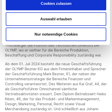
Textilbranche tätig. Nach vielen Jahren als Senior Sales
Cookies zulassen
Manager bei einer der führenden Vertriebsagenturen für
Bekleidungstextilien in Europa übernahm er ab 2013 die
Geschäftsführung beim italienischen Stoffgroßhändler
Auswahl erlauben
Fabric House S. r. l. in Prato. Ab September 2017 befand er
sich in leitender Funktion bei der Manifattura Pezzetti S. r. l.
in Castellamonte, einem der führenden italienischen
Nur notwendige Cookies
Produzenten von hochwertigen Futterstoffen für die
Bekleidungsbranche. Im März 2018 übernahm Johann
Trischberger die Position des Technischen Direktors bei
OLYMP, wo er seither für die Bereiche Produktion,
Beschaffung und Corporate Responsibility zuständig war.
Ab dem 01. Juli 2024 besteht die neue Geschäftsführung
der OLYMP Bezner KG aus dem Firmeninhaber und Sprecher
der Geschäftsführung Mark Bezner, 61, der neben der
Unternehmensstrategie die Bereiche Finanzen und
Controlling verantwortet. Des Weiteren aus Kai Graf, 44, der
als Geschäftsführer Omnichannel sämtliche
Vertriebsaktivitäten steuert. Dem Diplom-Betriebswirt Heiko
Ihben, 46, der für das Produkt- und Markenmanagement,
Design, Marketing, Personal, Recht sowie Visual
Merchandising zuständig ist. Und schließlich aus Johann