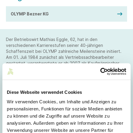
OLYMP Bezner KG
Der Betriebswirt Mathias Eggle, 62, hat in den
verschiedenen Karrierestufen seiner 40-jährigen
Schaffenszeit bei OLYMP zahlreiche Meilensteine initiiert.
Am 01. Juli 1984 zunächst als Vertriebssachbearbeiter
gestartet, verantwortete er ab 2007 als Kaufmännischer
Direktor die Bereiche Finanzen, Controlling,
Außenwirtschaft, Personal, IT/Organisation, Recht, Logistik
und Interne Services. Zum 01. Oktober 2017 erfolgte seine
Ernennung zum Geschäftsführer Finanzen und Organisation.
Diese Webseite verwendet Cookies
Zu seinen größten beruflichen Erfolgen zählen unter
anderem die Etablierung der unternehmensweit ersten
Wir verwenden Cookies, um Inhalte und Anzeigen zu
Elektronischen Datenverarbeitung in den 1980er-Jahren
personalisieren, Funktionen für soziale Medien anbieten
sowie die Entwicklung eines individuellen
zu können und die Zugriffe auf unsere Website zu
Warenwirtschaftssystems in den Neunzigern. Außerdem den
Neu- und regelmäßigen Ausbau der Firmenzentrale ab der
analysieren. Außerdem geben wir Informationen zu Ihrer
Jahrtausendwende. An der Realisierung des hochmodernen
Verwendung unserer Website an unsere Partner für