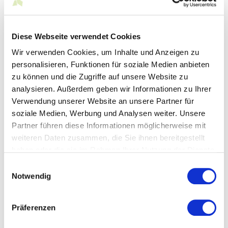
Online-Services der
Arbeitsagentur
Diese Webseite verwendet Cookies
Wir verwenden Cookies, um Inhalte und Anzeigen zu
Die Bundesagentur für Arbeit bietet verschiedene
(elektronische) eService-Angebote für Unternehmen
personalisieren, Funktionen für soziale Medien anbieten
an.
zu können und die Zugriffe auf unsere Website zu
analysieren. Außerdem geben wir Informationen zu Ihrer
Dazu gehören die Online-Meldung von freien Stellen, die
Veröffentlichung und Bearbeitung der Stellenangebote,
Verwendung unserer Website an unsere Partner für
den direkten Kontakt zu Bewerber/innen und zum
soziale Medien, Werbung und Analysen weiter. Unsere
Arbeitgeberservice der Agenturen sowie die Verwaltung
Partner führen diese Informationen möglicherweise mit
von Vermittlungsvorschlägen.
weiteren Daten zusammen, die Sie ihnen bereitgestellt
Ebenfalls finden Arbeitgeber dort den Antragsservice für
haben oder die sie im Rahmen Ihrer Nutzung der Dienste
Unternehmen – hier können Unternehmen Saison-
gesammelt haben.
Einwilligungsauswahl
Kurzarbeitergeld, Eingliederungszuschüsse oder eine
Notwendig
Betriebsnummer beantragen. Die eServices finden Sie auf
der Website der Bundesagentur
(
https://www.arbeitsagentur.de/meine-eservices-
Präferenzen
unternehmen
).