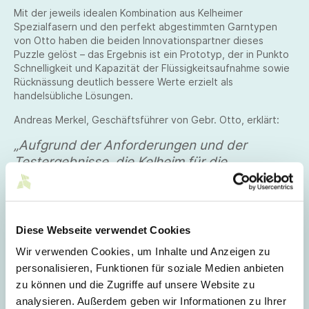
Mit der jeweils idealen Kombination aus Kelheimer
Spezialfasern und den perfekt abgestimmten Garntypen
von Otto haben die beiden Innovationspartner dieses
Puzzle gelöst – das Ergebnis ist ein Prototyp, der in Punkto
Schnelligkeit und Kapazität der Flüssigkeitsaufnahme sowie
Rücknässung deutlich bessere Werte erzielt als
handelsübliche Lösungen.
Andreas Merkel, Geschäftsführer von Gebr. Otto, erklärt:
„Aufgrund der Anforderungen und der
Testergebnisse, die Kelheim für die
verschiedenen Schichten ermittelt hat,
entwickeln wir unsere Garnmischungen. Auf
kurzfristige Anforderungen, auch für
Spezialanfragen von Wäsche-Brands, also
Diese Webseite verwendet Cookies
den Verwendern, können wir kurzfristig die
Wir verwenden Cookies, um Inhalte und Anzeigen zu
gewünschten Garne liefern.“
personalisieren, Funktionen für soziale Medien anbieten
zu können und die Zugriffe auf unsere Website zu
Von Haus aus nachhaltig
analysieren. Außerdem geben wir Informationen zu Ihrer