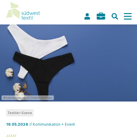
©Istockphoto.com/LilitAmirkhanian
Textiler-Szene
19.05.2024
// Kommunikation + Event