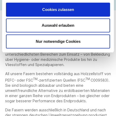
führt.“
Cookies zulassen
Über Kelheim Fibres
Auswahl erlauben
Die Kelheim Fibres GmbH ist ein weltweit führender
Hersteller von Viskosespezialfasern. Innovative Produkte,
flexible Technologien und ein wegweisender Fokus auf
Nur notwendige Cookies
Nachhaltigkeit sind die Grundlagen für den Erfolg des
Unternehmens. Unsere Spezialfasern kommen in den
unterschiedlichsten Bereichen zum Einsatz – von Bekleidung
über Hygiene- oder medizinische Produkte bis hin zu
Vliesstoffen und Spezialpapieren.
All unsere Fasern bestehen vollständig aus Holzzellstoff von
TM
TM
PEFC- oder FSC
‑zertifizierten Quellen (FSC
C009583).
Sie sind biologisch abbaubar und bieten eine
umweltfreundliche Alternative zu erdölbasierten Materialien
in einer ganzen Reihe von Endprodukten – bei gleicher oder
sogar besserer Performance des Endprodukts.
Die Fasern werden ausschließlich in Deutschland und nach
der strengen deutschen Umweltgesetzgebung produziert.