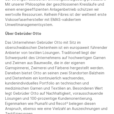
Mit unserer Philosophie der geschlossenen Kreisläufe und
einem energieeffizienten Anlagenbetrieb schützen wir
wertvolle Ressourcen. Kelheim Fibres ist der weltweit erste
Viskosefaserhersteller mit EMAS-validiertem
Umweltmanagementsystem.
Über Gebrüder Otto
Das Unternehmen Gebrüder Otto mit Sitz im
oberschwäbischen Dietenheim ist ein europaweit führender
Anbieter von textilen Lösungen. Traditionell liegt der
Schwerpunkt des Unternehmens auf hochwertigen Garnen
und Zwirnen aus Baumwolle, die in der eigenen
Garnspinnerei, Zwirnerei und Färberei hergestellt werden.
Daneben bietet Otto an seinen zwei Standorten Balzheim
und Dietenheim ein kontinuierlich wachsendes,
kundenindividuelles Portfolio an technischen und
medizinischen Garnen und Textilien an. Besonderen Wert
legt Gebrüder Otto auf Nachhaltigkeit, vorausschauende
Lösungen und 100-prozentige Kundenorientierung.
Eigenmarken wie Piumafil und Recot² belegen diesen
Anspruch, ebenso wie eine Vielzahl an Auszeichnungen und
Zertifizierungen.