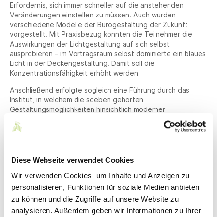
Erfordernis, sich immer schneller auf die anstehenden
Veränderungen einstellen zu müssen. Auch wurden
verschiedene Modelle der Bürogestaltung der Zukunft
vorgestellt. Mit Praxisbezug konnten die Teilnehmer die
Auswirkungen der Lichtgestaltung auf sich selbst
ausprobieren – im Vortragsraum selbst dominierte ein blaues
Licht in der Deckengestaltung. Damit soll die
Konzentrationsfähigkeit erhöht werden.
Anschließend erfolgte sogleich eine Führung durch das
Institut, in welchem die soeben gehörten
Gestaltungsmöglichkeiten hinsichtlich moderner
Arbeitsmaterialien wie dem Einsatz von VR-Brillen oder
neuen digitalen Oberflächen in der Praxis getestet werden
konnten. Auch wurden verschiedene
Arbeitsplatzgestaltungen vorgestellt, die teils Lounge-
Charakter haben oder Besprechungen in offenen, aber
Diese Webseite verwendet Cookies
doch geräuschgeschützten Sitzecken ermöglichen sollen.
Wir verwenden Cookies, um Inhalte und Anzeigen zu
Es wurde dabei ein Konzept vorgestellt, wie die Mitarbeiter
in möglichst angenehmer und für sie individualisierbarer
personalisieren, Funktionen für soziale Medien anbieten
Atmosphäre möglichst effektiv arbeiten können.
zu können und die Zugriffe auf unsere Website zu
analysieren. Außerdem geben wir Informationen zu Ihrer
Im nachfolgenden juristischen Teil nutzten die