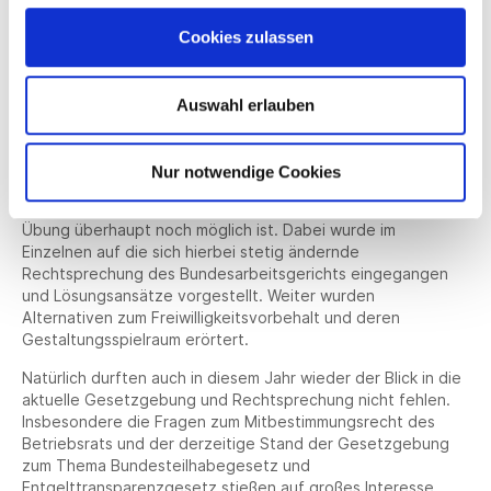
über besondere Arbeitsverhältnisses wie Befristungen bis
Cookies zulassen
hin zur Beendigung sowie der Mitbestimmungsrechte des
Betriebsrats. Es wurden ausführlich die Folgen eines
Verstoßes gegen die Formerfordernisse erläutert, z. B. die
Fiktion der reduzierten Arbeitszeit bei einem nicht
Auswahl erlauben
rechtzeitig und nicht formgemäß abgelehnten
Teilzeitantrag.
Nur notwendige Cookies
Anschließend wurde erörtert, ob die Vereinbarung einer
freiwilligen Leistung und der Ausschluss der betrieblichen
Übung überhaupt noch möglich ist. Dabei wurde im
Einzelnen auf die sich hierbei stetig ändernde
Rechtsprechung des Bundesarbeitsgerichts eingegangen
und Lösungsansätze vorgestellt. Weiter wurden
Alternativen zum Freiwilligkeitsvorbehalt und deren
Gestaltungsspielraum erörtert.
Natürlich durften auch in diesem Jahr wieder der Blick in die
aktuelle Gesetzgebung und Rechtsprechung nicht fehlen.
Insbesondere die Fragen zum Mitbestimmungsrecht des
Betriebsrats und der derzeitige Stand der Gesetzgebung
zum Thema Bundesteilhabegesetz und
Entgelttransparenzgesetz stießen auf großes Interesse.