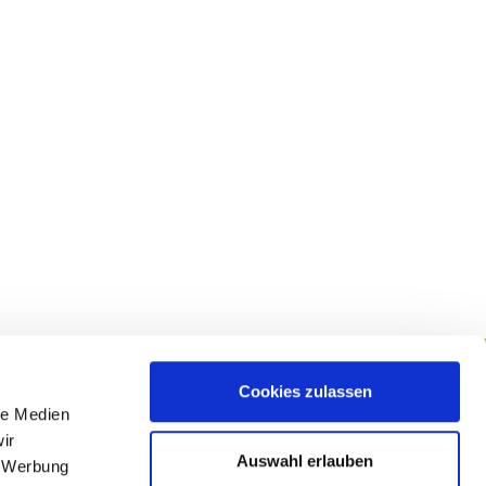
Cookies zulassen
le Medien
lgen Sie uns
ir
Auswahl erlauben
, Werbung