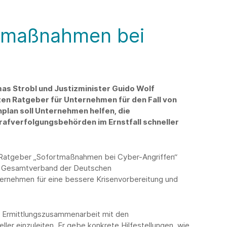
rtmaßnahmen bei
as Strobl und Justizminister Guido Wolf
en Ratgeber für Unternehmen für den Fall von
nplan soll Unternehmen helfen, die
afverfolgungsbehörden im Ernstfall schneller
 Ratgeber „Sofortmaßnahmen bei Cyber-Angriffen“
m Gesamtverband der Deutschen
ternehmen für eine bessere Krisenvorbereitung und
ie Ermittlungszusammenarbeit mit den
ller einzuleiten. Er gebe konkrete Hilfestellungen, wie