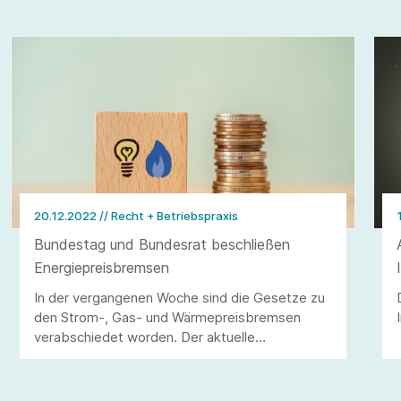
20.12.2022
// Recht + Betriebspraxis
Bundestag und Bundesrat beschließen
Energiepreisbremsen
In der vergangenen Woche sind die Gesetze zu
den Strom-, Gas- und Wärmepreisbremsen
verabschiedet worden. Der aktuelle
Krisenbeihilferahmen der EU Kommission hat
die Einführung einer einfachen und wirksamen
Preisbremse für die Unternehmen erschwert