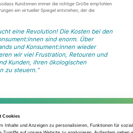
odass Kund:innen immer die richtige Größe empfohlen
rungen ein virtueller Spiegel entstehen, der die
ht eine Revolution! Die Kosten bei den
Konsument:innen sind enorm. Über
Brands und Konsument:innen wieder
ren wir viel Frustration, Retouren und
nd Kunden, ihren ökologischen
 zu steuern.“
t Cookies
Service
Fo
 Inhalte und Anzeigen zu personalisieren, Funktionen für sozia
e Zugriffe auf unsere Website zu analysieren. Außerdem geben w