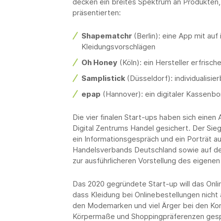
decken ein breites Spektrum an Produkten
präsentierten:
Shapematchr
(Berlin): eine App mit au
Kleidungsvorschlägen
Oh Honey
(Köln): ein Hersteller erfrisc
Samplistick
(Düsseldorf): individualis
epap
(Hannover): ein digitaler Kassenbo
Die vier finalen Start-ups haben sich eine
Digital Zentrums Handel gesichert. Der Si
ein Informationsgespräch und ein Porträt 
Handelsverbands Deutschland sowie auf d
zur ausführlicheren Vorstellung des eigen
Das 2020 gegründete Start-up will das Onli
dass Kleidung bei Onlinebestellungen nich
den Modemarken und viel Ärger bei den Kon
Körpermaße und Shoppingpräferenzen gespe