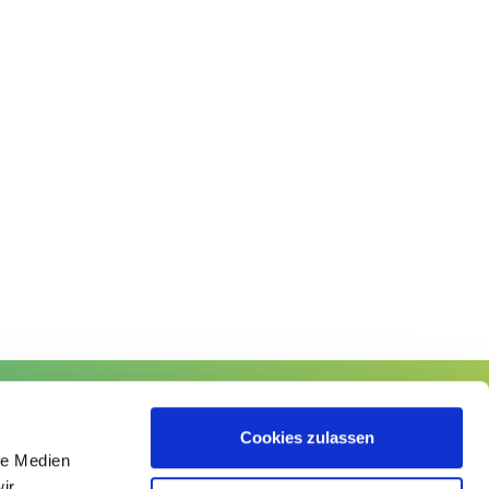
lgen Sie uns
Cookies zulassen
le Medien
ir