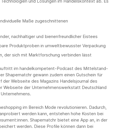
, Technologien und Lösungen im Handelskontext ab. Es
f individuelle Maße zugeschnittenen
hender, nachhaltiger und bienenfreundlicher Eistees
ierbare Produktproben in umweltbewusster Verpackung
n, der sich mit Marktforschung verbinden lässt
n Auftritt im handelkompetent-Podcast des Mittelstand-
eger Shapematchr gewann zudem einen Gutschein für
auf der Webseite des Magazins Handelsjournal des
er Webseite der Unternehmenswerkstatt Deutschland
en Unternehmens.
neshopping im Bereich Mode revolutionieren. Dadurch,
t anprobiert werden kann, entstehen hohe Kosten bei
sument:innen. Shapematchr bietet eine App an, in der
ichert werden. Diese Profile können dann bei