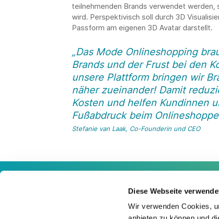
teilnehmenden Brands verwendet werden, s
wird. Perspektivisch soll durch 3D Visualisie
Passform am eigenen 3D Avatar darstellt.
„Das Mode Onlineshopping brauc
Brands und der Frust bei den 
unsere Plattform bringen wir 
näher zueinander! Damit reduzie
Kosten und helfen Kundinnen u
Fußabdruck beim Onlineshoppen
Stefanie van Laak, Co-Founderin und CEO
Diese Webseite verwende
Kontakt
Wir verwenden Cookies, um
anbieten zu können und di