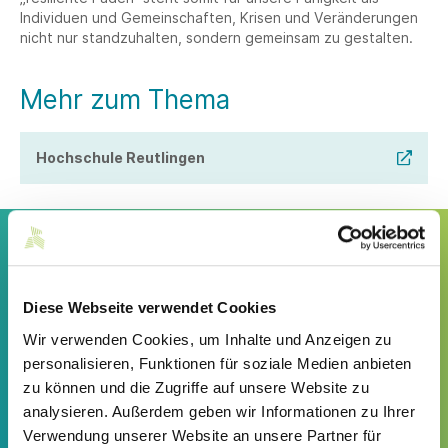
Individuen und Gemeinschaften, Krisen und Veränderungen
nicht nur standzuhalten, sondern gemeinsam zu gestalten.
Mehr zum Thema
Hochschule Reutlingen
„Durch dieses Projekt konnte ich mich tief
vertraut machen mit der Technik der
Passementerie. Ich habe sogar eigene
Diese Webseite verwendet Cookies
Herstellungsmethoden entwickelt, mit denen
dieses Handwerk wiederbelebt und nicht nur
Wir verwenden Cookies, um Inhalte und Anzeigen zu
in der Kunst, sondern auch in der Mode oder
personalisieren, Funktionen für soziale Medien anbieten
im Interieur-Design integriert werden kann.“
zu können und die Zugriffe auf unsere Website zu
analysieren. Außerdem geben wir Informationen zu Ihrer
Katerina Nakou über die intensive Zeit als Stipendiatin
Verwendung unserer Website an unsere Partner für