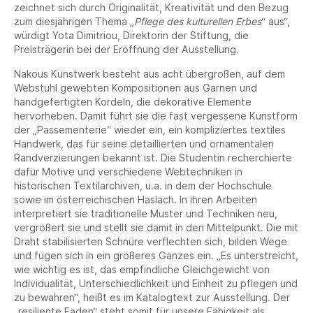
zeichnet sich durch Originalität, Kreativität und den Bezug
zum diesjährigen Thema „
Pflege des kulturellen Erbes
“ aus“,
würdigt Yota Dimitriou, Direktorin der Stiftung, die
Preisträgerin bei der Eröffnung der Ausstellung.
Nakous Kunstwerk besteht aus acht übergroßen, auf dem
Webstuhl gewebten Kompositionen aus Garnen und
handgefertigten Kordeln, die dekorative Elemente
hervorheben. Damit führt sie die fast vergessene Kunstform
der „Passementerie“ wieder ein, ein kompliziertes textiles
Handwerk, das für seine detaillierten und ornamentalen
Randverzierungen bekannt ist. Die Studentin recherchierte
dafür Motive und verschiedene Webtechniken in
historischen Textilarchiven, u.a. in dem der Hochschule
sowie im österreichischen Haslach. In ihren Arbeiten
interpretiert sie traditionelle Muster und Techniken neu,
vergrößert sie und stellt sie damit in den Mittelpunkt. Die mit
Draht stabilisierten Schnüre verflechten sich, bilden Wege
und fügen sich in ein größeres Ganzes ein. „Es unterstreicht,
wie wichtig es ist, das empfindliche Gleichgewicht von
Individualität, Unterschiedlichkeit und Einheit zu pflegen und
zu bewahren“, heißt es im Katalogtext zur Ausstellung. Der
„resiliente Faden“ steht somit für unsere Fähigkeit als