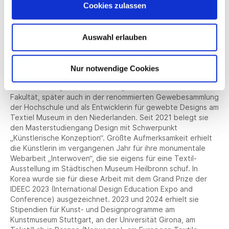
Cookies zulassen
derzeitigen Studienschwerpunkt „Künstlerische Konzeption“
lernt sie außerdem, zielgerichtet gestalterische Projekte zu
realisieren und zu präsentieren. Das Kreta-Projekt dürfte ihr
Auswahl erlauben
dafür wohl ein „Ausgezeichnet“ verleihen.
Katerina Nakou studierte Fashion and Textile Design an der
Hochschule Reutlingen (2017-2021). Die Inspiration für das
Nur notwendige Cookies
Weben holte sie sich zunächst während der
textiltechnologischen Ausbildung in den Laboren der
Fakultät, später auch in der renommierten Gewebesammlung
der Hochschule und als Entwicklerin für gewebte Designs am
Textiel Museum in den Niederlanden. Seit 2021 belegt sie
den Masterstudiengang Design mit Schwerpunkt
„Künstlerische Konzeption“. Größte Aufmerksamkeit erhielt
die Künstlerin im vergangenen Jahr für ihre monumentale
Webarbeit „Interwoven“, die sie eigens für eine Textil-
Ausstellung im Städtischen Museum Heilbronn schuf. In
Korea wurde sie für diese Arbeit mit dem Grand Prize der
IDEEC 2023 (International Design Education Expo and
Conference) ausgezeichnet. 2023 und 2024 erhielt sie
Stipendien für Kunst- und Designprogramme am
Kunstmuseum Stuttgart, an der Universität Girona, am