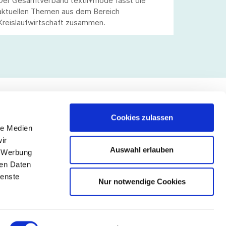
Der Gesamtverband textil+mode fasst die
aktuellen Themen aus dem Bereich
Kreislaufwirtschaft zusammen.
Cookies zulassen
le Medien
lgen Sie uns
ir
Auswahl erlauben
, Werbung
ren Daten
ienste
Nur notwendige Cookies