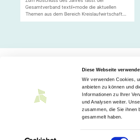
Zum Abschluss des Jahres fasst der
Gesamtverband textil+mode die aktuellen
Themen aus dem Bereich Kreislaufwirtschaft
zusammen.
Diese Webseite verwende
Wir verwenden Cookies, um
Kontakt
anbieten zu können und di
Informationen zu Ihrer Ve
Südwesttextil e. V.
und Analysen weiter. Unse
Türlenstraße 6
zusammen, die Sie ihnen b
70191 Stuttgart
gesammelt haben.
Telefon:
+49 711 21050-0
E-Mail:
info@suedwesttextil.de
Einwilligungsauswahl