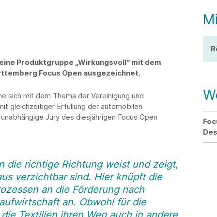
Mi
R
eine Produktgruppe „Wirkungsvoll“ mit dem
ürttemberg Focus Open ausgezeichnet.
We
che sich mit dem Thema der Vereinigung und
t gleichzeitiger Erfüllung der automobilen
 unabhängige Jury des diesjährigen Focus Open
Foc
Des
n die richtige Richtung weist und zeigt,
s verzichtbar sind. Hier knüpft die
rozessen an die Förderung nach
ufwirtschaft an. Obwohl für die
 die Textilien ihren Weg auch in andere