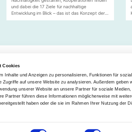
Nachhaltigkeit gestalten, Kooperationen finden
und dabei die 17 Ziele für nachhaltige
Entwicklung im Blick – das ist das Konzept der
neuen Plattform www.textilfuermorgen.de von
Südwesttextil. Werden Sie ein Teil davon!
t Cookies
 Inhalte und Anzeigen zu personalisieren, Funktionen für sozia
Service
Fo
e Zugriffe auf unsere Website zu analysieren. Außerdem geben w
rwendung unserer Website an unsere Partner für soziale Medien
Impressum
re Partner führen diese Informationen möglicherweise mit weite
Datenschutz
ereitgestellt haben oder die sie im Rahmen Ihrer Nutzung der D
Teilnahmebedingungen
Mitgliederbereich
Mitglied werden