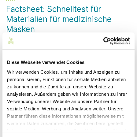
Factsheet: Schnelltest für
Materialien für medizinische
Masken
Ist Ihr Material für medizinische Schutzmasken
geeignet? Ein Schnelltest von Hohenstein am
Flächengewebe zur Prüfung des Differenzialdrucks
kann hier Auskunft geben. Das Factsheet gibt es hier
Diese Webseite verwendet Cookies
exklusiv für Südwesttextil-Mitglieder.
Wir verwenden Cookies, um Inhalte und Anzeigen zu
Mit freundlicher Genehmigung des Hohenstein Instituts
personalisieren, Funktionen für soziale Medien anbieten
können wir unseren Mitgliedsunternehmen das Factsheet
zu können und die Zugriffe auf unsere Website zu
„Medizinische Gesichtsmasken – Anforderungen und
analysieren. Außerdem geben wir Informationen zu Ihrer
Testmethoden“ (in Deutsch und Englisch)
zur Verfügung
Verwendung unserer Website an unsere Partner für
stellen –
siehe in der Anlage unter Downloads.
Darin
finden Sie u. a. auch wichtige
Informationen zu
soziale Medien, Werbung und Analysen weiter. Unsere
Anforderungen an Prüfmuster.
Partner führen diese Informationen möglicherweise mit
weiteren Daten zusammen, die Sie ihnen bereitgestellt
Hohenstein bietet ferner einen
Schnelltest zur Prüfung
des Differenzialdrucks
an. Dieser Schnelltest am
haben oder die sie im Rahmen Ihrer Nutzung der Dienste
Flächentextil soll Firmen bereits in der
Entwicklungsphase