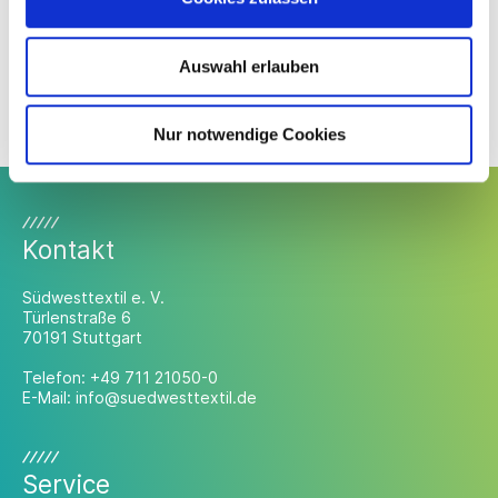
Hier
können Sie sich anmelden.
Auswahl erlauben
Anmeldung Webinar Hohenstein Digital Fitting am 9.
Februar 2021
Nur notwendige Cookies
Kontakt
Südwesttextil e. V.
Türlenstraße 6
70191 Stuttgart
Telefon:
+49 711 21050-0
E-Mail:
info@suedwesttextil.de
Service