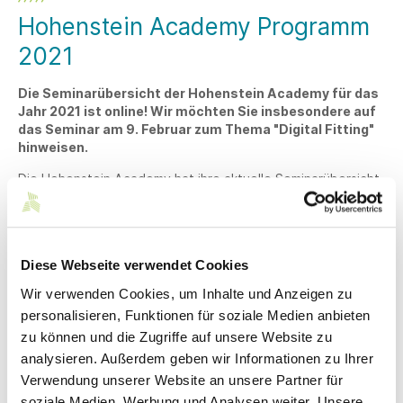
Hohenstein Academy Programm
2021
Die Seminarübersicht der Hohenstein Academy für das
Jahr 2021 ist online! Wir möchten Sie insbesondere auf
das Seminar am 9. Februar zum Thema "Digital Fitting"
hinweisen.
Die Hohenstein Academy hat ihre aktuelle Seminarübersicht
für das Jahr 2021 veröffentlicht. Dieses können Sie
hier
herunterladen.
Webinar "Chancen und Risiken der 3D
Diese Webseite verwendet Cookies
Fashion Digitalisierung" am 9. Februar.
Wir verwenden Cookies, um Inhalte und Anzeigen zu
Mit 3D-Design und Visualisierung schneller am Point-of-Sale
personalisieren, Funktionen für soziale Medien anbieten
sein! Die 3D Technologien erlauben uns effizienter zu
zu können und die Zugriffe auf unsere Website zu
arbeiten und dabei Ressourcen einzusparen. Doch vor der
Einführung der 3D Technologie gilt es Fragen zu klären: Wo
analysieren. Außerdem geben wir Informationen zu Ihrer
in der Supply Chain ist 3D optimalerweise anzuwenden? Wer
Verwendung unserer Website an unsere Partner für
ist mein Anwender? Was sind die Voraussetzungen? Wie
soziale Medien, Werbung und Analysen weiter. Unsere