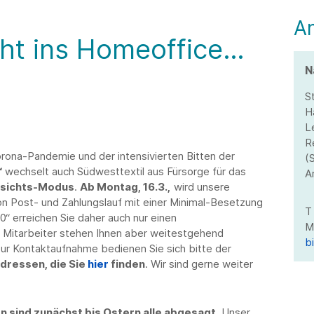
A
eht ins Homeoffice…
N
S
H
L
R
ona-Pandemie und der intensivierten Bitten der
(
“
wechselt auch Südwesttextil aus Fürsorge für das
A
sichts-Modus
.
Ab Montag, 16.3.,
wird unsere
von Post- und Zahlungslauf mit einer Minimal-Besetzung
“ erreichen Sie daher auch nur einen
d Mitarbeiter stehen Ihnen aber weitestgehend
b
zur Kontaktaufnahme bedienen Sie sich bitte der
dressen, die Sie
hier
finden
. Wir sind gerne weiter
 sind zunächst bis Ostern alle abgesagt.
Unser