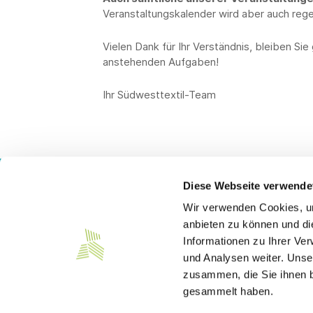
Veranstaltungskalender wird aber auch regel
Vielen Dank für Ihr Verständnis, bleiben Sie
anstehenden Aufgaben!
Ihr Südwesttextil-Team
Diese Webseite verwende
Wir verwenden Cookies, um
Kontakt
anbieten zu können und di
Informationen zu Ihrer Ve
Südwesttextil e. V.
Türlenstraße 6
und Analysen weiter. Unse
70191 Stuttgart
zusammen, die Sie ihnen b
gesammelt haben.
Telefon:
+49 711 21050-0