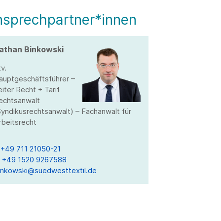
nsprechpartner*innen
athan Binkowski
tv.
auptgeschäftsführer –
eiter Recht + Tarif
echtsanwalt
Syndikusrechtsanwalt) – Fachanwalt für
rbeitsrecht
T
+49 711 21050-21
M
+49 1520 9267588
inkowski@suedwesttextil.de