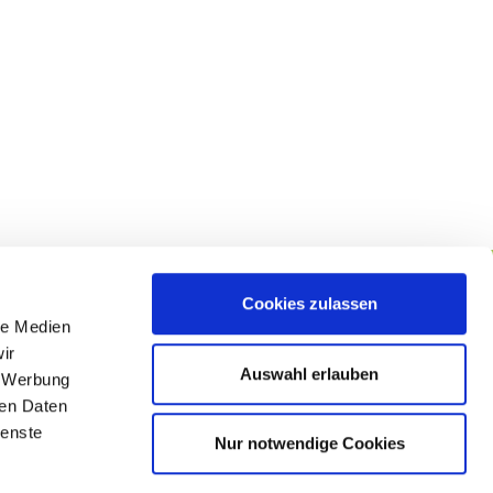
Cookies zulassen
le Medien
lgen Sie uns
ir
Auswahl erlauben
, Werbung
ren Daten
ienste
Nur notwendige Cookies